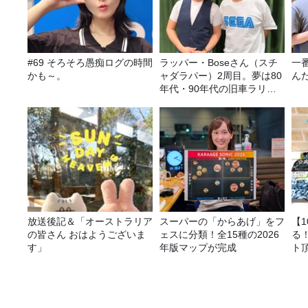
#69 そろそろ愚痴ログの時間
ラッパー・Boseさん（スチ
一
かも～。
ャダラパー）2周目。夢は80
ん
年代・90年代の旧車ラリ
ー！
放送後記＆「オーストラリア
スーパーの「からあげ」をフ
【
の皆さん おはようございま
ェスに分類！全15種の2026
る
す」
年版マップが完成
ト