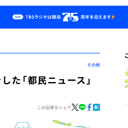
クス
イベント・グッ
ズ
st
YouTube
せ
会社情報
その他
介した「都民ニュース」
この記事をシェア