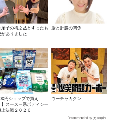
番弟子の梅之丞とすったも
腸と肝臓の関係
だがありました…
100円ショップで買え
ウーチャカクン
！】スースー系ボディシー
頂上決戦２０２６
Recommended by