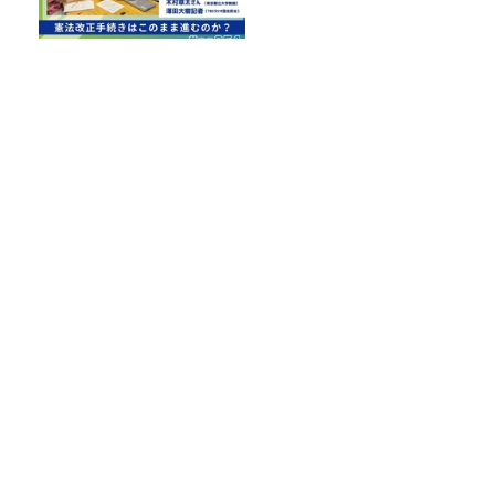
「国民投票法改正案」が衆議
院を通過。 憲法改正手続きは
このまま進むのか？
サッカーW杯の「3分間の給水タイム」、
なぜ今大会から始まった？ サッカーが
「お金」に変わる仕組み
#17. 篠塚大輝も「マンタのように広がる
背中」になる？！TBS齋藤慎太郎アナに
聞くメンズフィジークの魅力！！
【100円ショップで買える！】スースー
系ボディシート頂上決戦２０２６
Recommended by