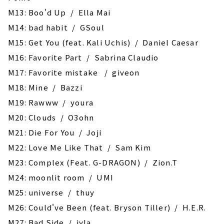
M13: Boo'd Up / Ella Mai
M14: bad habit / GSoul
M15: Get You (feat. Kali Uchis) / Daniel Caesar
M16: Favorite Part / Sabrina Claudio
M17: Favorite mistake / giveon
M18: Mine / Bazzi
M19: Rawww / youra
M20: Clouds / O3ohn
M21: Die For You / Joji
M22: Love Me Like That / Sam Kim
M23: Complex (Feat. G-DRAGON) / Zion.T
M24: moonlit room / UMI
M25: universe / thuy
M26: Could've Been (feat. Bryson Tiller) / H.E.R.
M27: Bad Side / iyla