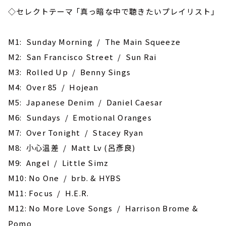
◇セレクトテーマ 「真っ暗な中で聴きたいプレイリスト」
M1: Sunday Morning / The Main Squeeze
M2: San Francisco Street / Sun Rai
M3: Rolled Up / Benny Sings
M4: Over 85 / Hojean
M5: Japanese Denim / Daniel Caesar
M6: Sundays / Emotional Oranges
M7: Over Tonight / Stacey Ryan
M8: 小心温差 / Matt Lv (呂彥良)
M9: Angel / Little Simz
M10: No One / brb. & HYBS
M11: Focus / H.E.R.
M12: No More Love Songs / Harrison Brome &
Pomo