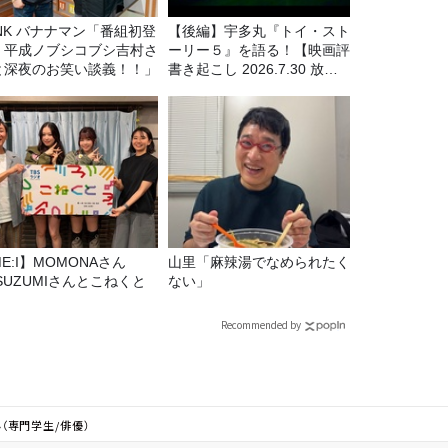
マン「番組初登
【後編】宇多丸『トイ・スト
！平成ノブシコブシ吉村さ
ーリー５』を語る！【映画評
と深夜のお笑い談義！！」
書き起こし 2026.7.30 放
送】
E:I】MOMONAさん
山里「麻辣湯でなめられたく
SUZUMIさんとこねくと
ない」
Recommended by
ん（専門学生/俳優）