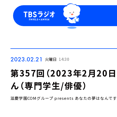
今日の番組表
トピッ
週間番組表
TBS
Podca
お知ら
2023.02.21
火曜日
14:30
第357回（2023年2月2
ん（専門学生/俳優）
滋慶学園COMグループ presents あなたの夢はなんで