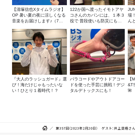
【清塚信也Xタイムラジオ】
122か国へ渡ったイモトアヤ
JUNK バナナ
OP 暑い夏の夜に涼しくなる
コさんのカバンには、１本３
場
音楽をお届けします♪（7月
役で 普段使いも防災にもな
ん
31日放送分）
る最強の棒が入っていた！
『大人のラッシュガード』選
パラコードやアウトドアコー
【M
び！海だけじゃもったいな
ドを使った手芸に挑戦！デジ
&T
い！ひとり１着時代！？
タルデトックスにも！
🌺
第357回（2023年2月20日） ゲスト：井上奨梧さ