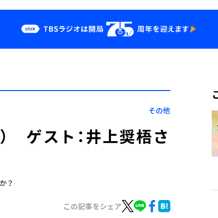
クス
イベント・グッ
ズ
st
YouTube
せ
会社情報
その他
0日） ゲスト：井上奨梧さ
すか？
この記事をシェア