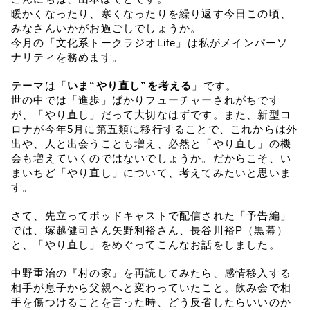
暖かくなったり、寒くなったりを繰り返す今日この頃、
みなさんいかがお過ごしでしょうか。
今月の「文化系トークラジオLife」は私がメインパーソ
ナリティを務めます。
テーマは「
いま“やり直し”を考える
」です。
世の中では「進歩」ばかりフューチャーされがちです
が、「やり直し」だって大切なはずです。また、新型コ
ロナが今年5月に第五類に移行することで、これからは外
出や、人と出会うことも増え、必然と「やり直し」の機
会も増えていくのではないでしょうか。だからこそ、い
まいちど「やり直し」について、考えてみたいと思いま
す。
さて、先立ってポッドキャストで配信された「予告編」
では、塚越健司さん矢野利裕さん、長谷川裕P（黒幕）
と、「やり直し」をめぐってこんなお話をしました。
中野重治の『村の家』を再読してみたら、感情移入する
相手が息子から父親へと変わっていたこと。飲み会で相
手を傷つけることを言った時、どう反省したらいいのか