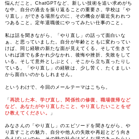
悩んだこと。ChatGPTなど、新しい技術を追い求めがち
な中、自分の過去を振り返ることの重要さ。学校は「や
り直し」ができる場所なのに、その機会が最近失われつ
つあること。定年退職後にやってみたい仕事のこと。
私は話を聞きながら、「やり直し」の話って面白いな
ぁ、と思っていました。自分が年齢とともに変わってい
けば、同じ経験の新たな面が見えてくる。そして生きて
いれば誰でも多かれ少なかれ、後悔や挫折、失敗をして
いる。そして意外としぶとく、そこから立ち直ったりし
ている。「やり直し」の経験は、少し苦く、たくましい
から面白いのかもしれません。
というわけで、今回のメールテーマはこちら。
「
再読した本、学び直し、関係性の修復、職場復帰など
など、あなたがやり直したこと、やり直したいことをぜ
ひ教えてください。
」
みなさんの「やり直し」のエピソードを聞きながら、や
り直すことの魅力、自分や他人の失敗や再起とどう向き
合えばいいのか、その時の社会はどんな場であったらい