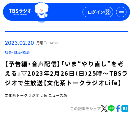
ログイン
マイページ
2023.02.20
月曜日
14:30
新規会員登録
ログイン
社会・政治・経済
【予告編・音声配信】「いま“やり直し”を考
える」▽2023年2月26日（日）25時～TBSラ
ジオで生放送【文化系トークラジオLife】
文化系トークラジオ Life ニュース版
今日の番組表
この記事をシェア
週間番組表
トピックス
TBS Podcast