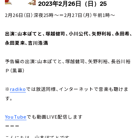
2月26日（日）深夜25時～＝2月27日（月）午前1時～
出演：山本ぽてと、塚越健司、小川公代、矢野利裕、永田希、
永田夏来、吉川浩満
予告編の出演：山本ぽてと、塚越健司、矢野利裕、長谷川裕
Ｐ（黒幕）
※
radiko
では放送同様、インターネットで音楽も聴けま
す。
YouTube
でも動画LIVE配信します
＝＝＝
こんにちは、山本ぽてとです。