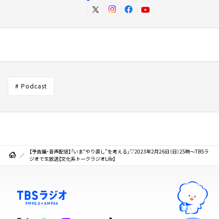
# Podcast
【予告編・音声配信】「いま“やり直し”を考える」▽2023年2月26日（日）25時～TBSラ
ジオで生放送【文化系トークラジオLife】