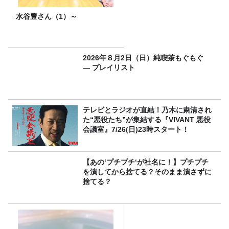
水谷豊さん（1）～
2026年８月2日（日）純喫茶もぐもぐ
― プレイリスト
テレビとラジオが直結！乃木に粛清され
た“悪役たち”が集結する『VIVANT 悪役
会議室』7/26(日)23時スタート！
【あの‘プチプチ‘が社名に！】プチプチ
を潰してから捨てる？そのまま潰さずに
捨てる？