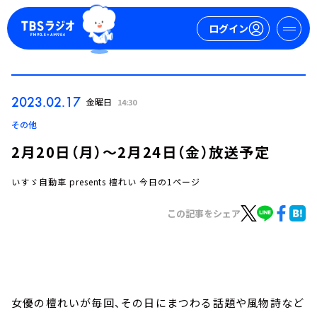
ログイン
マイページ
2023.02.17
金曜日
14:30
新規会員登録
ログイン
その他
2月20日（月）～2月24日（金）放送予定
いすゞ自動車 presents 檀れい 今日の1ページ
この記事をシェア
今日の番組表
週間番組表
トピックス
女優の檀れいが毎回、その日にまつわる話題や風物詩など
TBS Podcast