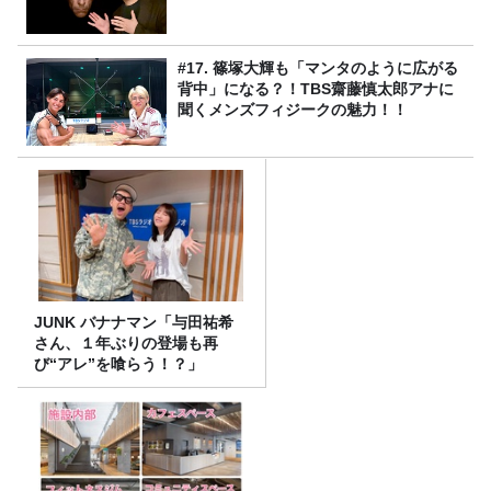
#17. 篠塚大輝も「マンタのように広がる
背中」になる？！TBS齋藤慎太郎アナに
聞くメンズフィジークの魅力！！
JUNK バナナマン「与田祐希
さん、１年ぶりの登場も再
び“アレ”を喰らう！？」