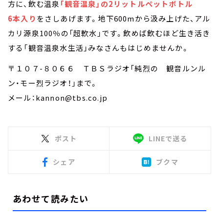
方に、飲む温泉
「観音温泉」の2リットルペットボトル
6本入り
をさしあげます。地下600mから汲み上げた、アル
カリ源泉100％の「超軟水」です。飲めば飲むほど生き活き
する「観音温泉水生活」みなさんもはじめませんか。
〒１０７-８０６６ ＴＢＳラジオ「純烈の 観音ルンル
ン・モー烈ラジオ！」まで。
メール：kannon@tbs.co.jp
ポスト
LINEで送る
シェア
ブクマ
あわせて読みたい