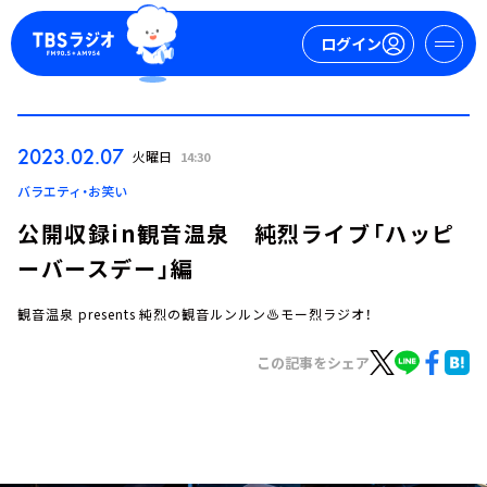
ログイン
マイページ
2023.02.07
火曜日
14:30
新規会員登録
ログイン
バラエティ・お笑い
公開収録in観音温泉 純烈ライブ「ハッピ
ーバースデー」編
観音温泉 presents 純烈の観音ルンルン♨モー烈ラジオ！
この記事をシェア
今日の番組表
週間番組表
トピックス
TBS Podcast