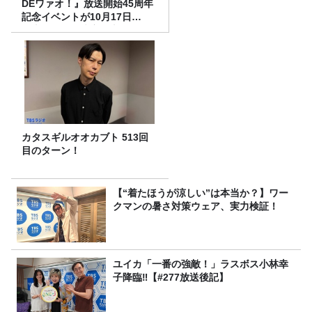
DEワァオ！』放送開始45周年
記念イベントが10月17日
（土）に開催決定！本日より
FC先行受付スタート！
カタスギルオオカブト 513回
目のターン！
【“着たほうが涼しい”は本当か？】ワー
クマンの暑さ対策ウェア、実力検証！
ユイカ「一番の強敵！」ラスボス小林幸
子降臨‼【#277放送後記】