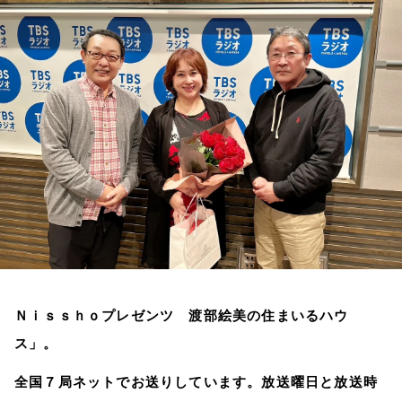
お知らせ
イベント・グッズ
YouTube
会社情報
Ｎｉｓｓｈｏプレゼンツ 渡部絵美の住まいるハウ
ス」。
全国７局ネットでお送りしています。放送曜日と放送時