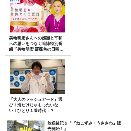
美輪明宏さんへの感謝と平和
への思いをつなぐ追悼特別番
組『美輪明宏 薔薇色の日曜日
～ごきげんよう、ルンルン
～』8/9（日）16時放送
『大人のラッシュガード』選
び！海だけじゃもったいな
い！ひとり１着時代！？
放送後記＆「『ねこずみ・うささわ』販
売開始！」