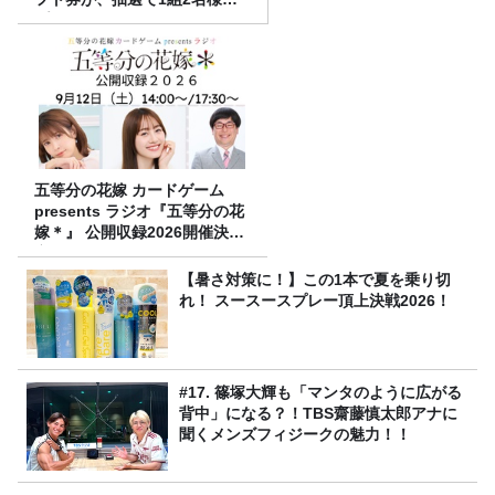
プレゼント！
五等分の花嫁 カードゲーム
presents ラジオ『五等分の花
嫁＊』 公開収録2026開催決
定！
【暑さ対策に！】この1本で夏を乗り切
れ！ スースースプレー頂上決戦2026！
#17. 篠塚大輝も「マンタのように広がる
背中」になる？！TBS齋藤慎太郎アナに
聞くメンズフィジークの魅力！！