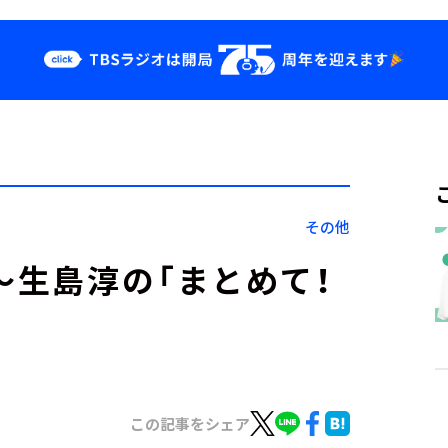
クス
イベント・グッ
ズ
st
YouTube
せ
会社情報
その他
～生島淳の「まとめて！
この記事をシェア