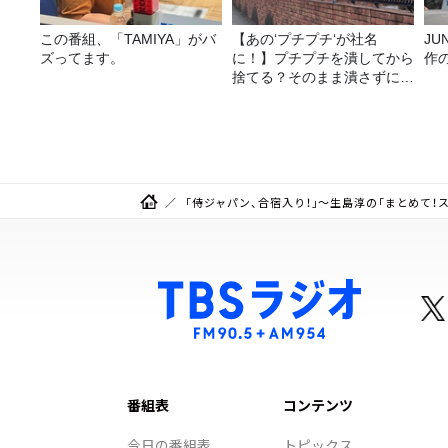
この番組、「TAMIYA」がバ
【あの‘プチプチ‘が社名
J
ズってます。
に！】プチプチを潰してから
作
捨てる？そのまま潰さずに捨
てる？
「侍ジャパン、合宿入り！」～生島淳の「まとめて！
番組表
コンテンツ
今日の番組表
トピックス