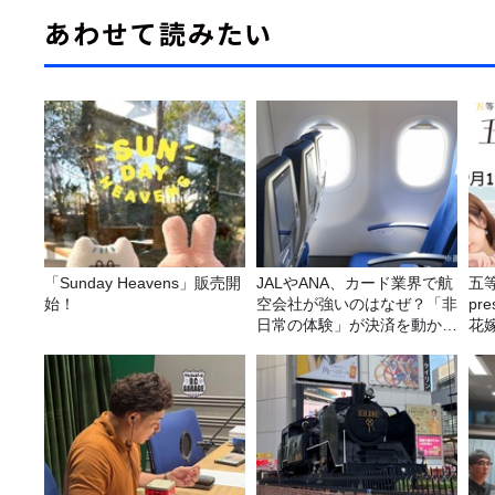
あわせて読みたい
「Sunday Heavens」販売開
JALやANA、カード業界で航
五
始！
空会社が強いのはなぜ？「非
pr
日常の体験」が決済を動かす
花嫁
理由
決