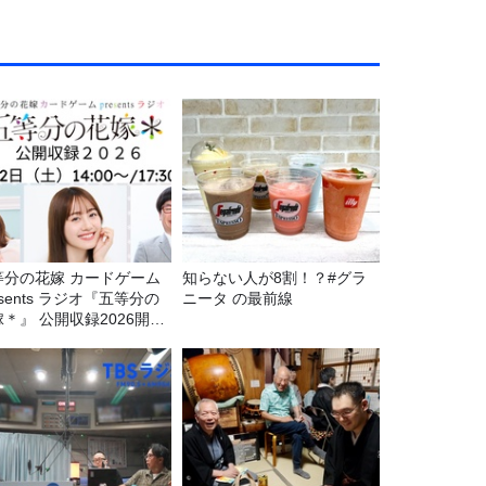
等分の花嫁 カードゲーム
知らない人が8割！？#グラ
esents ラジオ『五等分の
ニータ の最前線
＊』 公開収録2026開催
定！