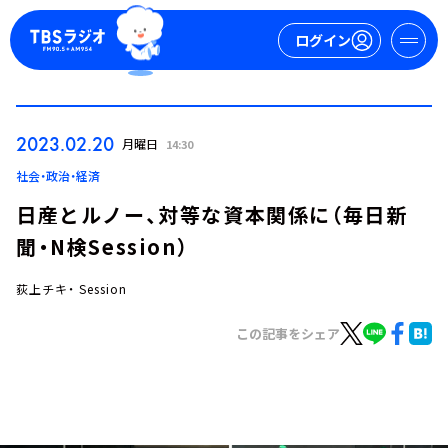
ログイン
マイページ
2023.02.20
月曜日
14:30
新規会員登録
ログイン
社会・政治・経済
日産とルノー、対等な資本関係に（毎日新
聞・N検Session）
荻上チキ・ Session
この記事をシェア
今日の番組表
週間番組表
トピックス
TBS Podcast