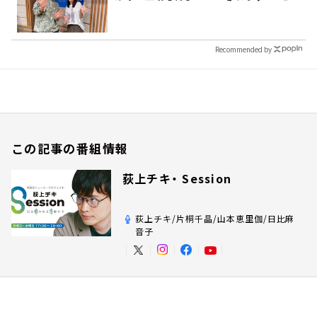
Recommended by
この記事の番組情報
荻上チキ・ Session
荻上チキ/片桐千晶/山本恵里伽/日比麻
音子