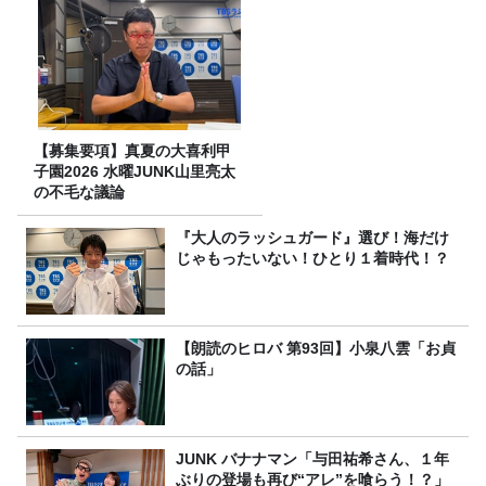
【募集要項】真夏の大喜利甲
子園2026 水曜JUNK山里亮太
の不毛な議論
『大人のラッシュガード』選び！海だけ
じゃもったいない！ひとり１着時代！？
【朗読のヒロバ 第93回】小泉八雲「お貞
の話」
JUNK バナナマン「与田祐希さん、１年
ぶりの登場も再び“アレ”を喰らう！？」