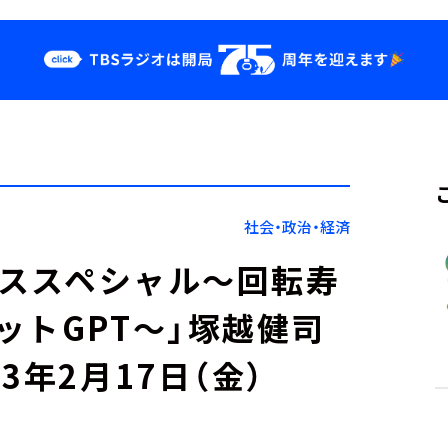
クス
イベント・グッ
ズ
st
YouTube
せ
会社情報
社会・政治・経済
ーススペシャル～回転寿
ットGPT～」塚越健司
3年2月17日（金）