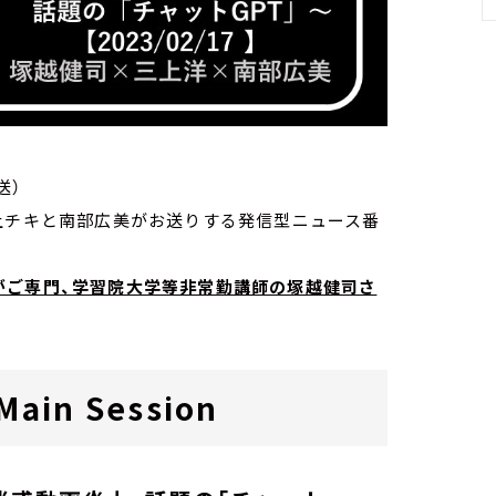
放送）
家・荻上チキと南部広美がお送りする発信型ニュース番
がご専門、学習院大学等非常勤講師の塚越健司さ
in Session