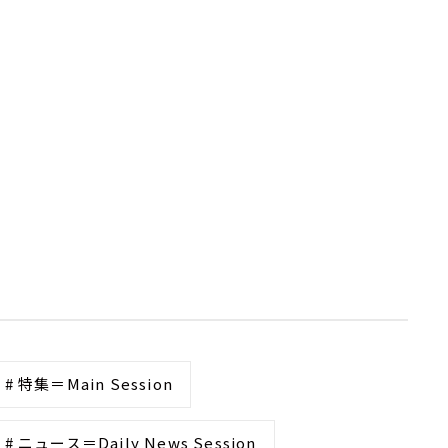
# 特集＝Main Session
# ニュース＝Daily News Session