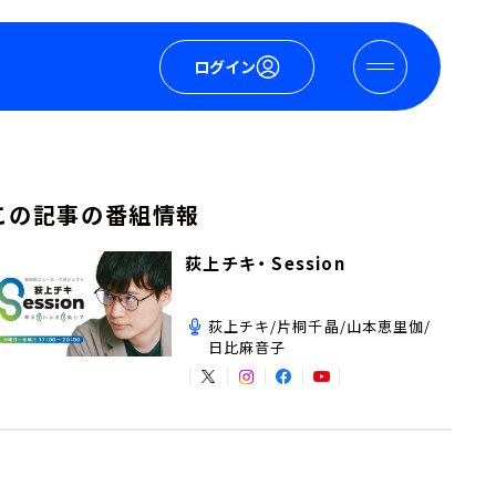
ログイン
この記事の番組情報
荻上チキ・ Session
荻上チキ/片桐千晶/山本恵里伽/
日比麻音子