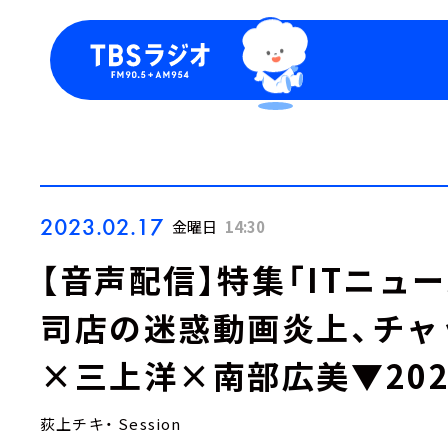
今日の番組表
トピッ
週間番組表
TBS
Podca
お知ら
2023.02.17
金曜日
14:30
【音声配信】特集「ITニュ
司店の迷惑動画炎上、チャ
×三上洋×南部広美▼202
荻上チキ・ Session