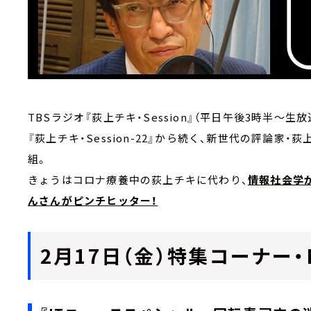
TBSラジオ『荻上チキ・Session』（平日午後3時半～生
『荻上チキ・Session-22』から続く、新世代の評論
組。
きょうはコロナ療養中の荻上チキに代わり、
情報社会学
んさんがピンチヒッター！
2月17日（金）特集コーナー・Ma