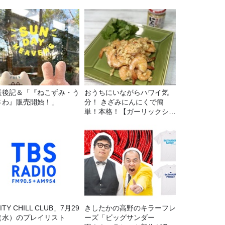
送後記＆「『ねこずみ・う
おうちにいながらハワイ気
さわ』販売開始！」
分！ きざみにんにくで簡
単！本格！【ガーリックシュ
リンプ】 桃屋のかんたんレ
シピ
ITY CHILL CLUB」7月29
きしたかの高野のキラーフレ
（水）のプレイリスト
ーズ「ビッグサンダー