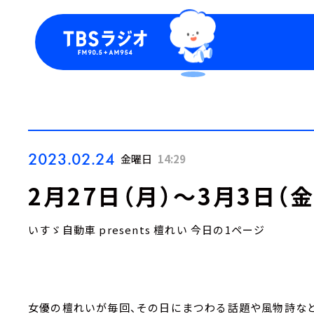
今日の番組表
トピッ
週間番組表
TBS
Podca
お知ら
2023.02.24
金曜日
14:29
2月27日（月）～3月3日（
いすゞ自動車 presents 檀れい 今日の1ページ
女優の檀れいが毎回、その日にまつわる話題や風物詩など