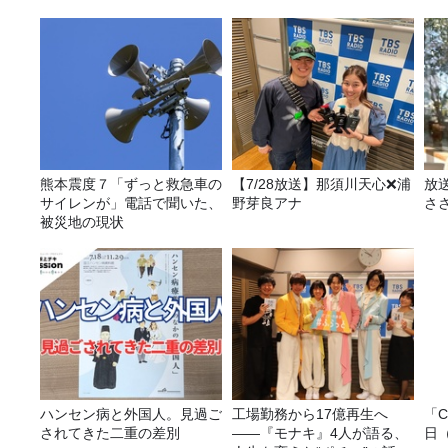
熊本震度７「ずっと救急車の
【7/28放送】那須川天心❌浦
放
サイレンが」電話で聞いた、
野芽良アナ
さ
被災地の現状
ハンセン病と外国人。見過ご
工場勤務から17億再生へ
「C
されてきた二重の差別
——『モナキ』4人が語る、
日