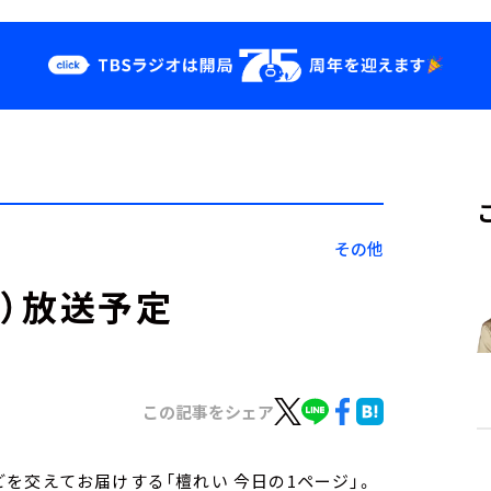
クス
イベント・グッ
ズ
st
YouTube
せ
会社情報
その他
金）放送予定
この記事をシェア
を交えてお届けする「檀れい 今日の1ページ」。