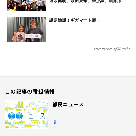
速水健朗、永田夏来、柴那典、廣瀬涼、
久保友香、山本ぽてと、奈都樹、いとう
話題沸騰！ギガマート展！
Recommended by
この記事の番組情報
都民ニュース