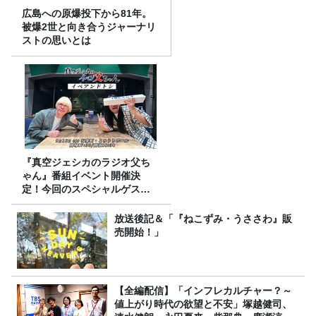
広島への原爆投下から81年。
被爆2世と向き合うジャーナリ
ストの思いとは
『真空ジェシカのラジオ父ち
ゃん』番組イベント開催決
定！今回のスペシャルゲスト
は、タカアンドトシ！
放送後記＆「『ねこずみ・うささわ』販
売開始！」
【全編配信】「インフレカルチャー？～
値上がり時代の欲望と不安」塚越健司、