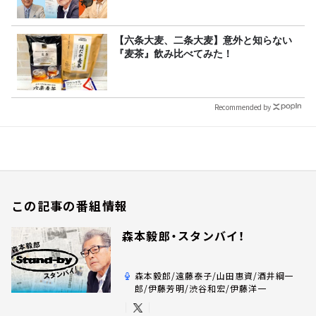
【六条大麦、二条大麦】意外と知らない
『麦茶』飲み比べてみた！
Recommended by
この記事の番組情報
森本毅郎・スタンバイ！
森本毅郎/遠藤泰子/山田惠資/酒井綱一
郎/伊藤芳明/渋谷和宏/伊藤洋一