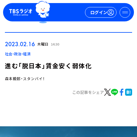
ログイン
マイページ
2023.02.16
木曜日
14:30
新規会員登録
ログイン
社会・政治・経済
進む「脱日本」賃金安く弱体化
森本毅郎・スタンバイ！
この記事をシェア
今日の番組表
週間番組表
トピックス
TBS Podcast