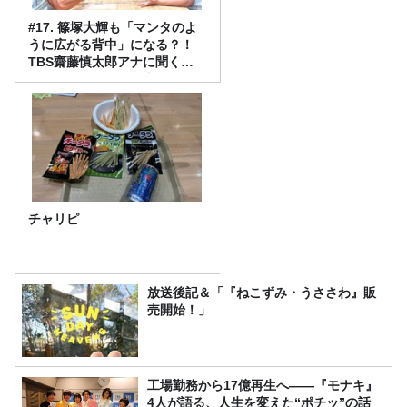
#17. 篠塚大輝も「マンタのよ
うに広がる背中」になる？！
TBS齋藤慎太郎アナに聞くメ
ンズフィジークの魅力！！
チャリピ
放送後記＆「『ねこずみ・うささわ』販
売開始！」
工場勤務から17億再生へ——『モナキ』
4人が語る、人生を変えた“ポチッ”の話