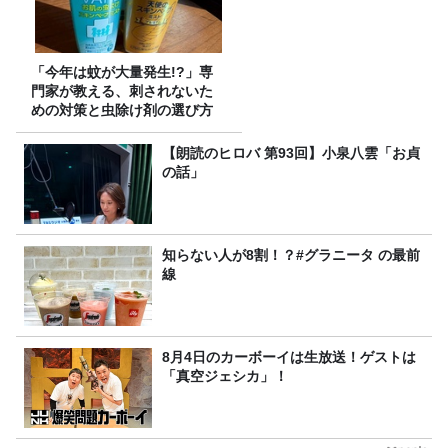
「今年は蚊が大量発生!?」専
門家が教える、刺されないた
めの対策と虫除け剤の選び方
【朗読のヒロバ 第93回】小泉八雲「お貞
の話」
知らない人が8割！？#グラニータ の最前
線
8月4日のカーボーイは生放送！ゲストは
「真空ジェシカ」！