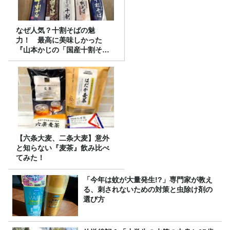
なぜ人気？十割そばの魅
力！ 最高に美味しかった
『山本かじの「国産十割そ
ば」』とは？【十割そば10種
食べ比べ】
【六条大麦、二条大麦】意外
と知らない『麦茶』飲み比べ
てみた！
「今年は蚊が大量発生!?」専門家が教え
る、刺されないための対策と虫除け剤の
選び方