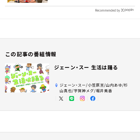
Recommended by
この記事の番組情報
ジェーン・スー 生活は踊る
ジェーン・スー/小笠原亘/山内あゆ/杉
山真也/宇賀神メグ/堀井美香