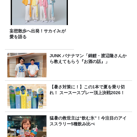
妄想散歩へ出発！サカイJr.が
愛を語る
JUNK バナナマン「錦鯉・渡辺隆さんか
ら教えてもらう『お酒の話』」
【暑さ対策に！】この1本で夏を乗り切
れ！ スースースプレー頂上決戦2026！
猛暑の救世主は“飲む氷”！今注目のアイ
ススラリー5種飲み比べ