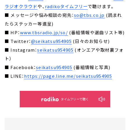
ラジオクラウド
や、
radikoタイムフリー
で聴けます。
■ メッセージや悩み相談の宛先：
so@tbs.co.jp
(読まれ
たらステッカー等進呈)
■ HP：
www.tbsradio.jp/so/
(番組情報や選曲リスト等)
■ Twitter：
@seikatsu954905
(日々のお知らせ)
■ Instagram：
seikatsu954905
(オンエアや取材裏フォ
ト）
■ Facebook：
seikatsu954905
(番組情報と写真)
■ LINE：
https://page.line.me/seikatsu954905
タイムフリーで聴く