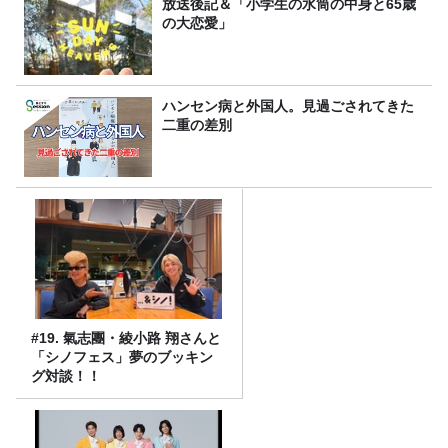
放送後記＆「小学生の水筒の中身と65歳
の大恋愛」
ハンセン病と外国人。見過ごされてきた
二重の差別
#19. 氣志團・綾小路 翔さんと
「シノフェス」夢のブッキン
グ対談！！