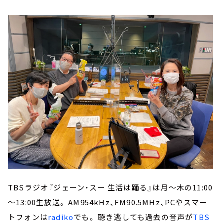
TBSラジオ『ジェーン・スー 生活は踊る』は月～木の11:00
～13:00生放送。 AM954kHz、FM90.5MHz、PCやスマー
トフォンは
radiko
でも。 聴き逃しても過去の音声が
TBS