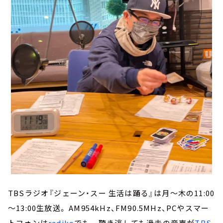
TBSラジオ『ジェーン・スー 生活は踊る』は月～木の11:00
～13:00生放送。 AM954kHz、FM90.5MHz、PCやスマー
トフォンは
radiko
でも。 聴き逃しても過去の音声が
TBS