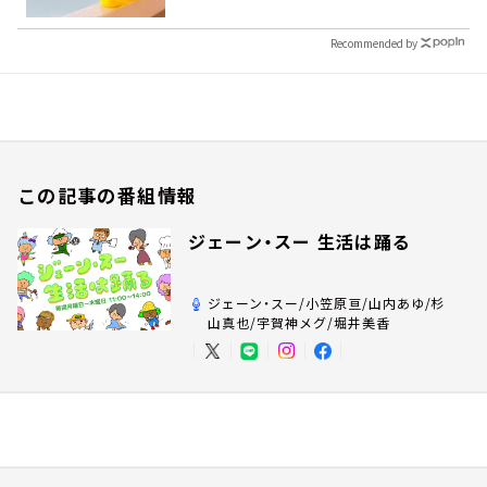
Recommended by
この記事の番組情報
ジェーン・スー 生活は踊る
ジェーン・スー/小笠原亘/山内あゆ/杉
山真也/宇賀神メグ/堀井美香