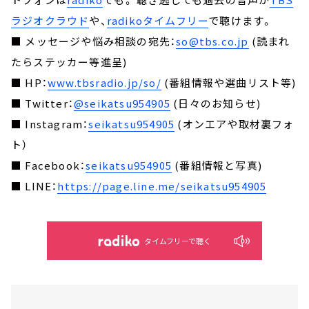
ラジオクラウド
や、
radikoタイムフリー
で聴けます。
■ メッセージや悩み相談の宛先：
so@tbs.co.jp
(読まれ
たらステッカー等進呈)
■ HP：
www.tbsradio.jp/so/
(番組情報や選曲リスト等)
■ Twitter：
@seikatsu954905
(日々のお知らせ)
■ Instagram：
seikatsu954905
(オンエアや取材裏フォ
ト）
■ Facebook：
seikatsu954905
(番組情報と写真)
■ LINE：
https://page.line.me/seikatsu954905
タイムフリーで聴く