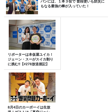
バンには、１本３役で 普段使いも防災に
もなる最強の棒が入っていた！
リポーターは本仮屋ユイカ！
ジェーン・スーがスイカ割り
に挑む‼【#278放送後記】
8月4日のカーボーイは生放
送！ゲストは「真空ジェシ