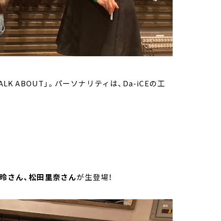
K ABOUT」。パーソナリティは、Da-iCEの工
？
園玲さん、松田里奈さん
が生登場！