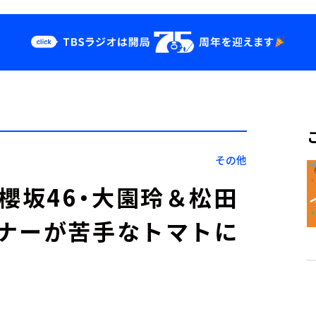
クス
イベント・グッ
ズ
st
YouTube
せ
会社情報
その他
櫻坂46・大園玲＆松田
ナーが苦手なトマトに