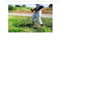
草を刈りに、旅に出る。温泉
つき、優勝賞品つき
『CITY CHILL CLUB』8月のミュージッ
クセレクターが決定！
俳優・高橋健介が1日2回配信する
Podcast番組『高橋健介のえ～えむぴ～
えむ』始まります
【ME:I】MOMONAさん&TSUZUMIさん