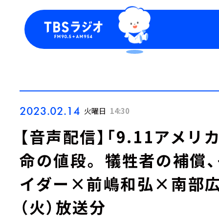
今日の番組表
トピッ
週間番組表
TBS
Podca
お知ら
2023.02.14
火曜日
14:30
【音声配信】「9.11アメ
命の値段。 犠牲者の補償
イダー×前嶋和弘×南部広美
（火）放送分