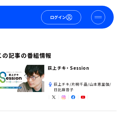
ログイン
この記事の番組情報
荻上チキ・ Session
荻上チキ/片桐千晶/山本恵里伽/
日比麻音子