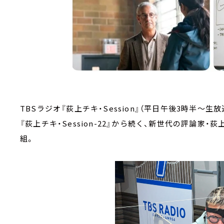
TBSラジオ『荻上チキ・Session』（平日午後3時半～生
『荻上チキ・Session-22』から続く、新世代の評論
組。