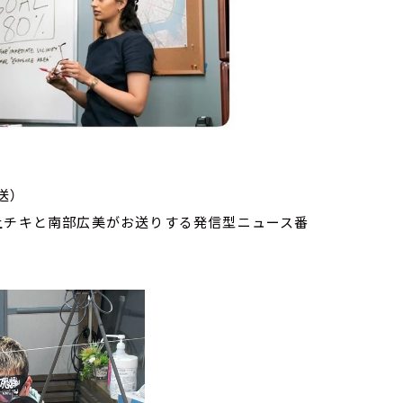
放送）
家・荻上チキと南部広美がお送りする発信型ニュース番