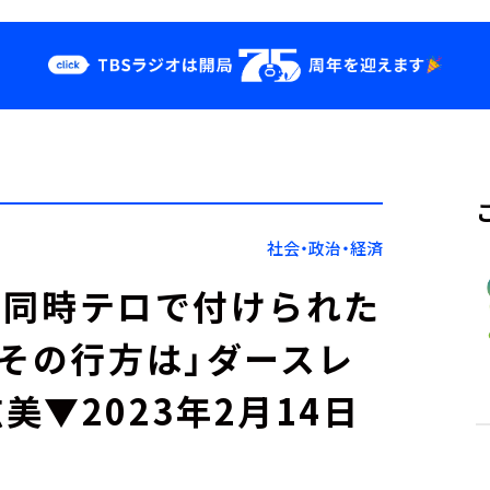
クス
イベント・グッ
ズ
st
YouTube
せ
会社情報
社会・政治・経済
リカ同時テロで付けられた
、その行方は」ダースレ
▼2023年2月14日