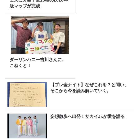
ェスに分類！全15種の2026年
版マップが完成
ダーリンハニー吉川さんに、
こねくと！
【プレ金ナイト】なぜこれを？と問い、
そこから今を読み解いていく。
妄想散歩へ出発！サカイJr.が愛を語る