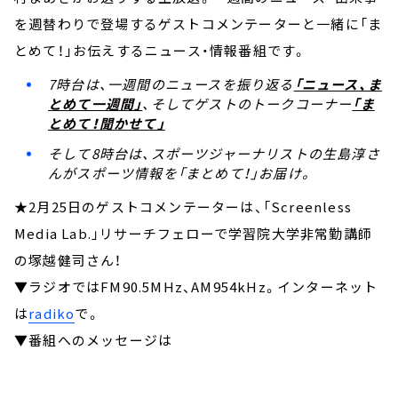
を週替わりで登場するゲストコメンテーターと一緒に「ま
とめて！」お伝えするニュース・情報番組です。
7時台は、一週間のニュースを振り返る
「ニュース、ま
とめて一週間」
、そしてゲストのトークコーナー
「ま
とめて！聞かせて」
そして8時台は、スポーツジャーナリストの生島淳さ
んがスポーツ情報を「まとめて！」お届け。
★2月25日のゲストコメンテーターは、「Screenless
Media Lab.」リサーチフェローで学習院大学非常勤講師
の塚越健司さん！
▼ラジオではFM90.5MHz、AM954kHz。インターネット
は
radiko
で。
▼番組へのメッセージは