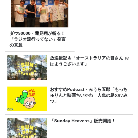
ダウ90000・蓮見翔が斬る！
「ラジオ流行ってない」発言
の真意
放送後記＆「オーストラリアの皆さん お
はようございます」
おすすめPodcast・みうら五郎「もっち
ゅりんと映画ちいかわ 人魚の島のひみ
つ」
「Sunday Heavens」販売開始！