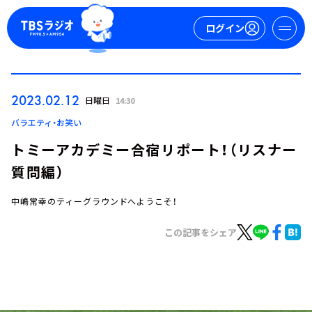
ログイン
マイページ
2023.02.12
日曜日
14:30
新規会員登録
ログイン
バラエティ・お笑い
トミーアカデミー合宿リポート！（リスナー
質問編）
中嶋常幸のティーグラウンドへようこそ！
この記事をシェア
今日の番組表
週間番組表
トピックス
TBS Podcast