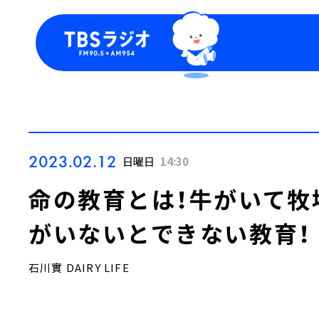
今日の番組表
トピッ
週間番組表
TBS
Podca
お知ら
2023.02.12
日曜日
14:30
命の教育とは！牛がいて牧
がいないとできない教育！
石川實 DAIRY LIFE