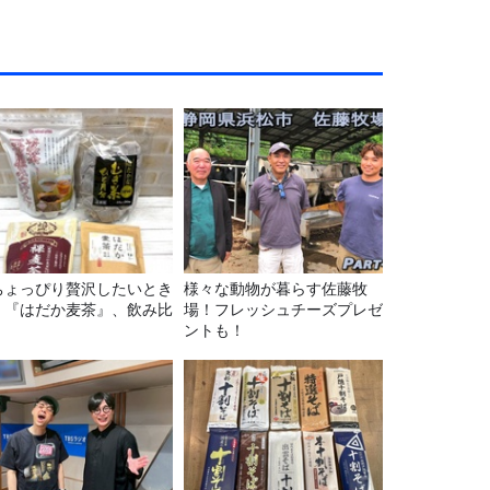
ちょっぴり贅沢したいとき
様々な動物が暮らす佐藤牧
】『はだか麦茶』、飲み比
場！フレッシュチーズプレゼ
！
ントも！