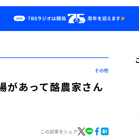
クス
イベント・グッ
ズ
st
YouTube
せ
会社情報
その他
場があって酪農家さん
この記事をシェア