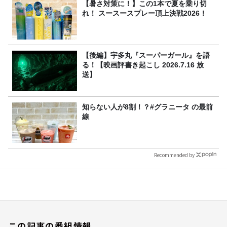
【暑さ対策に！】この1本で夏を乗り切
れ！ スースースプレー頂上決戦2026！
【後編】宇多丸『スーパーガール』を語
る！【映画評書き起こし 2026.7.16 放
送】
知らない人が8割！？#グラニータ の最前
線
Recommended by
この記事の番組情報