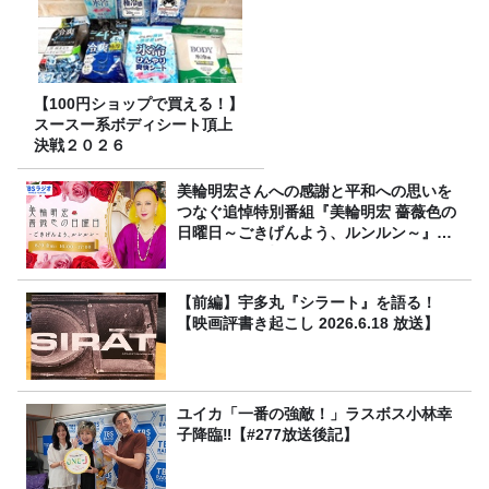
【100円ショップで買える！】
スースー系ボディシート頂上
決戦２０２６
美輪明宏さんへの感謝と平和への思いを
つなぐ追悼特別番組『美輪明宏 薔薇色の
日曜日～ごきげんよう、ルンルン～』
8/9（日）16時放送
【前編】宇多丸『シラート』を語る！
【映画評書き起こし 2026.6.18 放送】
ユイカ「一番の強敵！」ラスボス小林幸
子降臨‼【#277放送後記】