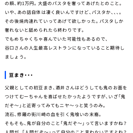
の額、約1万円。大盛のパスタを奢ってあげたとのこと。
いや、あの話自体は凄く良いんですけど、パスタか、、、。
その後焼肉連れていってあげて欲しかった。パスタしか
奢れないと舐められたら終わりです。
でもめちゃくちゃ喜んでいた可能性もあるので、
谷口さんの人生最高レストランになっていること期待し
ましょう。
豆まき・・・
父親としての初豆まき、酒井さんはどうしても鬼のお面を
つけてむーちゃんを喜ばせたかったようですが、いざ「鬼
だぞ～」と近寄ってみてもニヤ～っと笑うのみ。
流石、修羅の街川崎の血を引く鬼喰いの末裔。
そもそも、鬼が自分のこと「鬼だぞ～」って言いますかね？
人間が、「人間だぞ～」って自分のこと言わないですよね？