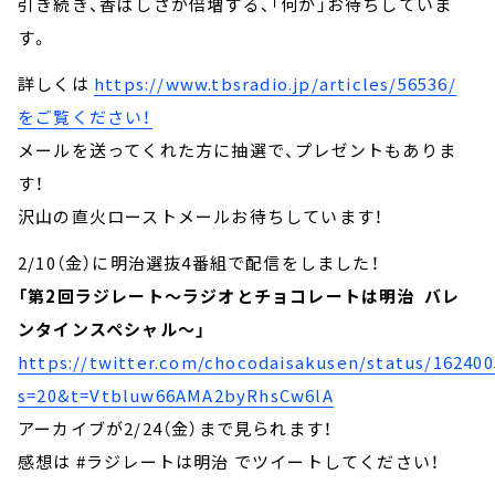
引き続き、香ばしさが倍増する、「何か」お待ちしていま
す。
詳しくは
https://www.tbsradio.jp/articles/56536/
をご覧ください！
メールを送ってくれた方に抽選で、プレゼントもありま
す！
沢山の直火ローストメールお待ちしています！
2/10（金）に明治選抜4番組で配信をしました！
「第2回ラジレート～ラジオとチョコレートは明治 バレ
ンタインスペシャル～」
https://twitter.com/chocodaisakusen/status/16240
s=20&t=Vtbluw66AMA2byRhsCw6lA
アーカイブが2/24（金）まで見られます！
感想は #ラジレートは明治 でツイートしてください！