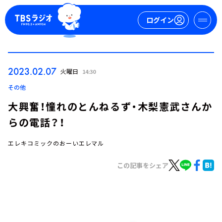
ログイン
マイページ
2023.02.07
火曜日
14:30
新規会員登録
ログイン
その他
大興奮！憧れのとんねるず・木梨憲武さんか
らの電話？！
エレキコミックのおーいエレマル
この記事をシェア
今日の番組表
週間番組表
トピックス
TBS Podcast