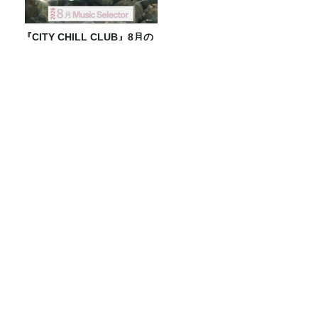
『CITY CHILL CLUB』8月の
ミュージックセレクターが決
定！
話題沸騰！ギガマート展！
パラコードやアウトドアコードを使った
手芸に挑戦！デジタルデトックスにも！
【朗読のヒロバ 第93回】小泉八雲「お貞
の話」
Recommended by