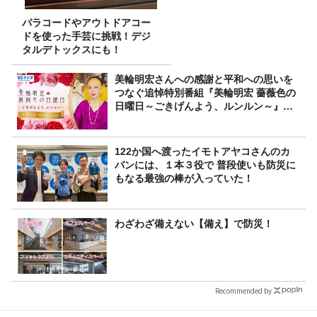
パラコードやアウトドアコー
ドを使った手芸に挑戦！デジ
タルデトックスにも！
美輪明宏さんへの感謝と平和への思いを
つなぐ追悼特別番組『美輪明宏 薔薇色の
日曜日～ごきげんよう、ルンルン～』
8/9（日）16時放送
122か国へ渡ったイモトアヤコさんのカ
バンには、１本３役で 普段使いも防災に
もなる最強の棒が入っていた！
わざわざ備えない【備え】で防災！
Recommended by