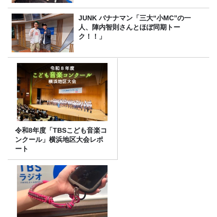
JUNK バナナマン「三大“小MC”の一
人、陣内智則さんとほぼ同期トー
ク！！」
令和8年度「TBSこども音楽コ
ンクール」横浜地区大会レポ
ート