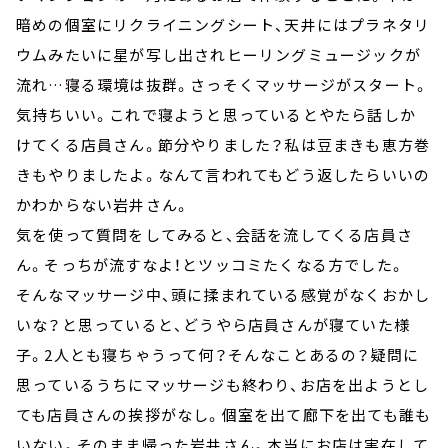
暗めの個室にリクライニングシート、天井にはプラネタリ
ウムみたいに星が写し出されヒーリングミュージックが
流れ…寝る環境は抜群。さっそくマッサージがスタート。
気持ちいい。これで寝ようと思っているとやたら話しか
けてくる店員さん。節分やりました？私は豆まきも恵方巻
きもやりましたよ。なんて言われてもどう返したらいいの
かわからない岩井さん。
気を使って質問をしてみると、会話を流してくる店員さ
ん。そっちが流すなよ！とツッコミたくなる方でした。
そんなマッサージ中、頭に揉まれている感覚がなくおかし
いな？と思っていると、どうやら店員さんが寝ていた様
子。2人とも寝ちゃうって何？そんなことあるの？疑問に
思っているうちにマッサージも終わり、お店を出ようとし
ても店員さんの挨拶がなし。個室を出て廊下を出ても誰も
いない。そのまま帰った岩井さん。本当にお店は実在して