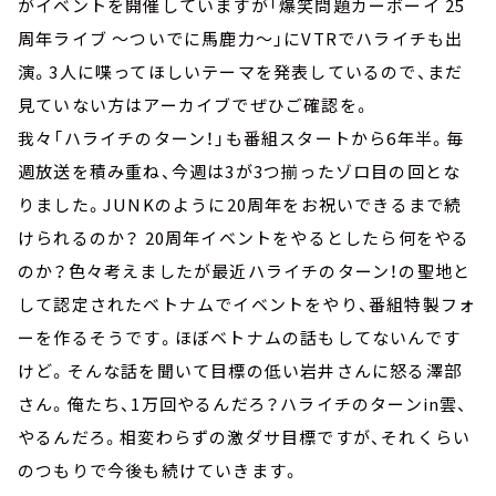
がイベントを開催していますが「爆笑問題カーボーイ 25
周年ライブ ～ついでに馬鹿力～」にVTRでハライチも出
演。3人に喋ってほしいテーマを発表しているので、まだ
見ていない方はアーカイブでぜひご確認を。
我々「ハライチのターン！」も番組スタートから6年半。毎
週放送を積み重ね、今週は3が3つ揃ったゾロ目の回とな
りました。JUNKのように20周年をお祝いできるまで続
けられるのか？ 20周年イベントをやるとしたら何をやる
のか？色々考えましたが最近ハライチのターン！の聖地と
して認定されたベトナムでイベントをやり、番組特製フォ
ーを作るそうです。ほぼベトナムの話もしてないんです
けど。そんな話を聞いて目標の低い岩井さんに怒る澤部
さん。俺たち、1万回やるんだろ？ハライチのターンin雲、
やるんだろ。相変わらずの激ダサ目標ですが、それくらい
のつもりで今後も続けていきます。