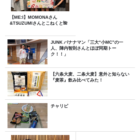
【ME:I】MOMONAさん
&TSUZUMIさんとこねくと🌺
JUNK バナナマン「三大“小MC”の一
人、陣内智則さんとほぼ同期トー
ク！！」
【六条大麦、二条大麦】意外と知らない
『麦茶』飲み比べてみた！
チャリピ