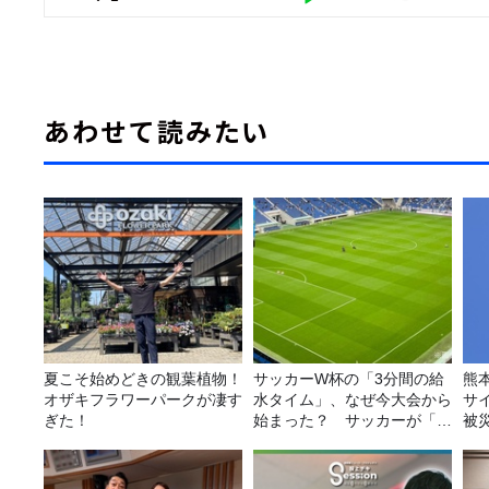
あわせて読みたい
夏こそ始めどきの観葉植物！
サッカーW杯の「3分間の給
熊
オザキフラワーパークが凄す
水タイム」、なぜ今大会から
サ
ぎた！
始まった？ サッカーが「お
被
金」に変わる仕組み