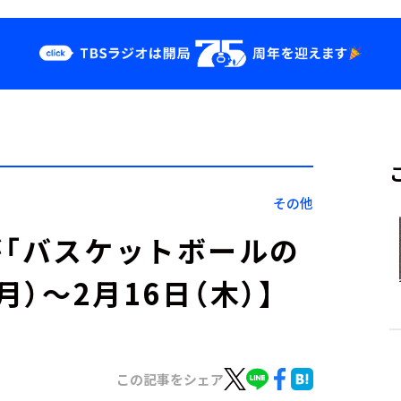
クス
イベント・グッ
ズ
st
YouTube
せ
会社情報
その他
が「バスケットボールの
月）～2月16日（木）】
この記事をシェア