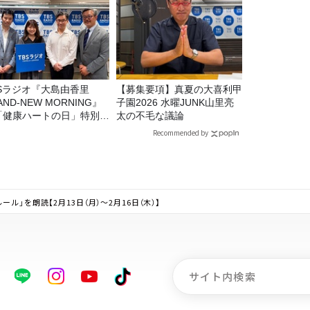
BSラジオ『大島由香里
【募集要項】真夏の大喜利甲
AND-NEW MORNING』
子園2026 水曜JUNK山里亮
「健康ハートの日」特別企
太の不毛な議論
8/10（月）に放送
Recommended by
」を朗読【2月13日（月）～2月16日（木）】