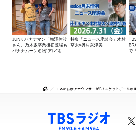
JUNK バナナマン「梅澤美波
特集「ニュース座談会」木村
T
さん、乃木坂卒業後初登場も
草太×奥村奈津美
BR
バナナムーン名物“アレ”を喰
で
らう」
画を
TBS赤荻歩アナウンサーが「バスケットボールのルール