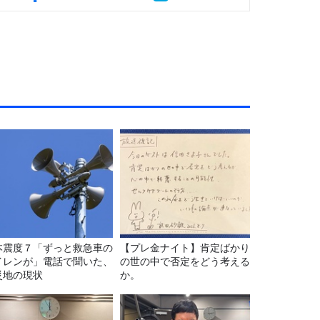
本震度７「ずっと救急車の
【プレ金ナイト】肯定ばかり
イレンが」電話で聞いた、
の世の中で否定をどう考える
災地の現状
か。