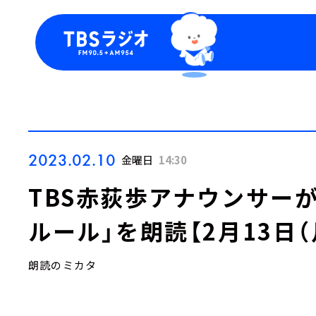
今日の番組表
トピッ
週間番組表
TBS
Podca
お知ら
2023.02.10
金曜日
14:30
TBS赤荻歩アナウンサー
ルール」を朗読【2月13日（
朗読のミカタ