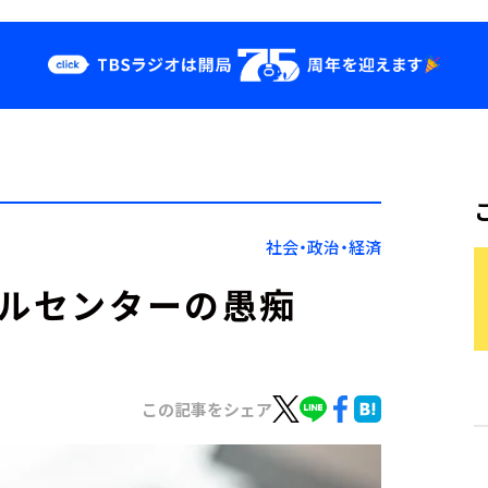
クス
イベント・グッ
ズ
st
YouTube
せ
会社情報
社会・政治・経済
ールセンターの愚痴
この記事をシェア