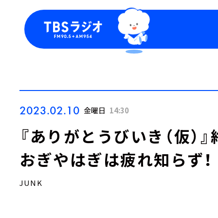
今日の番組表
トピッ
週間番組表
TBS
Podca
お知ら
2023.02.10
金曜日
14:30
『ありがとうびいき（仮）
おぎやはぎは疲れ知らず！
JUNK