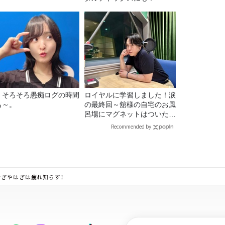
69 そろそろ愚痴ログの時間
ロイヤルに学習しました！涙
も～。
の最終回～舘様の自宅のお風
呂場にマグネットはついたの
か？
Recommended by
おぎやはぎは疲れ知らず！