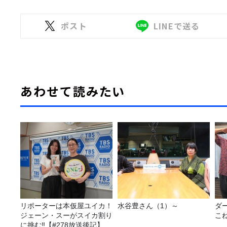
ポスト
LINEで送る
あわせて読みたい
リポーターは本仮屋ユイカ！
水谷豊さん（1）～
ダ
ジェーン・スーがスイカ割り
こ
に挑む‼【#278放送後記】