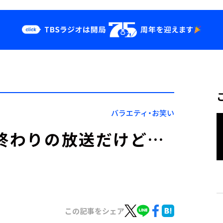
クス
イベント・グッ
ズ
st
YouTube
せ
会社情報
バラエティ・お笑い
』終わりの放送だけど…
この記事をシェア