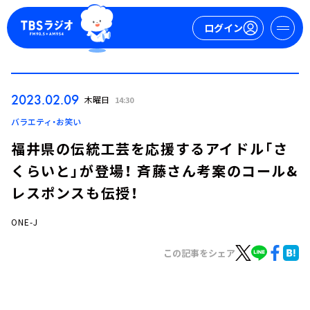
ログイン
マイページ
2023.02.09
木曜日
14:30
新規会員登録
ログイン
バラエティ・お笑い
福井県の伝統工芸を応援するアイドル「さ
くらいと」が登場！ 斉藤さん考案のコール&
レスポンスも伝授！
ONE-J
今日の番組表
この記事をシェア
週間番組表
トピックス
TBS Podcast