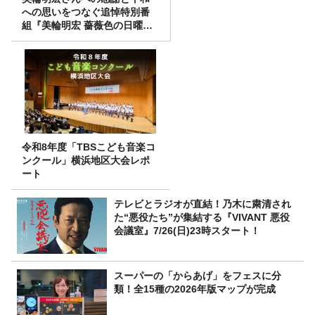
への思いをつなぐ追悼特別番
組『美輪明宏 薔薇色の日曜日
～ごきげんよう、ルンルン
～』8/9（日）16時放送
令和8年度「TBSこども音楽コ
ンクール」横浜地区大会レポ
ート
テレビとラジオが直結！乃木に粛清され
た“悪役たち”が集結する『VIVANT 悪役
会議室』7/26(日)23時スタート！
スーパーの「からあげ」をフェスに分
類！全15種の2026年版マップが完成