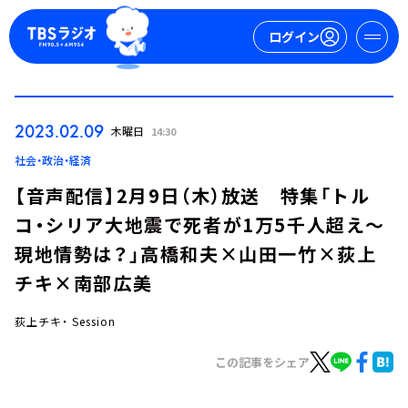
ログイン
マイページ
2023.02.09
木曜日
14:30
新規会員登録
ログイン
社会・政治・経済
【音声配信】2月9日（木）放送 特集「トル
コ・シリア大地震で死者が1万5千人超え～
現地情勢は？」高橋和夫×山田一竹×荻上
チキ×南部広美
荻上チキ・ Session
今日の番組表
週間番組表
この記事をシェア
トピックス
TBS Podcast