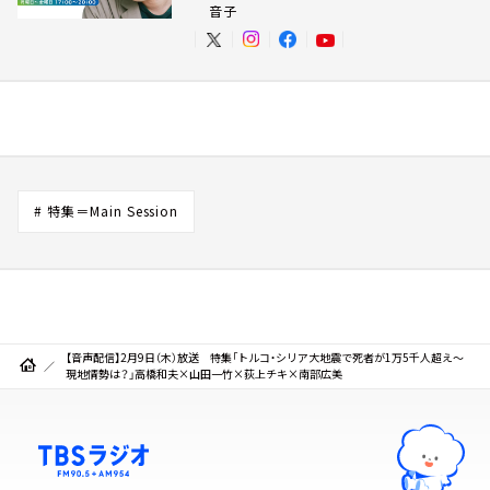
音子
# 特集＝Main Session
【音声配信】2月9日（木）放送 特集「トルコ・シリア大地震で死者が1万5千人超え～
現地情勢は？」高橋和夫×山田一竹×荻上チキ×南部広美