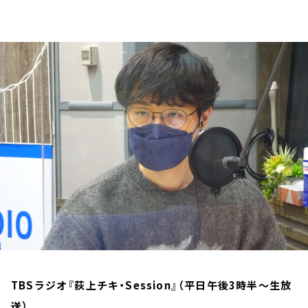
お知らせ
イベント・グッズ
YouTube
会社情報
TBSラジオ『荻上チキ・Session』（平日午後3時半～生放
送）