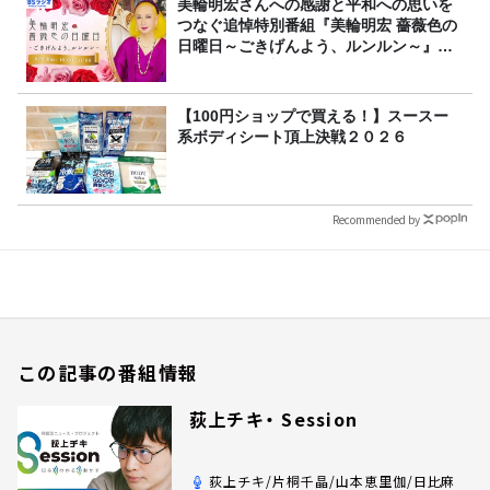
美輪明宏さんへの感謝と平和への思いを
つなぐ追悼特別番組『美輪明宏 薔薇色の
日曜日～ごきげんよう、ルンルン～』
8/9（日）16時放送
【100円ショップで買える！】スースー
系ボディシート頂上決戦２０２６
Recommended by
この記事の番組情報
荻上チキ・ Session
荻上チキ/片桐千晶/山本恵里伽/日比麻