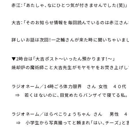
赤江：「あたしゃ、なにひとつ気が付きませんでした(笑)」
大吉：「そのお知らせ情報を毎回読んでいるのは赤江さん
詳しいお話は次回！一之輔さんが来た時に聞いちゃいまし
▼2時台は「大吉ポスト～いったん預かります！～」
焼却炉の魔術師こと大吉先生がモヤモヤをお焚き上げし
ラジオネーム／14時ごろ体力限界 さん 女性 ４０代
⇒ 若くはないのに、目覚めたらバンザイで寝てる私。
ラジオネーム／はらぺこりょうちゃん さん 男性 ４
⇒ 小学生から写真撮ってと頼まれ「はい、チーズ」と