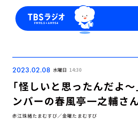
今日の番組表
トピッ
週間番組表
TBS
Podca
お知ら
2023.02.08
水曜日
14:30
「怪しいと思ったんだよ～
ンバーの春風亭一之輔さ
赤江珠緒たまむすび／金曜たまむすび