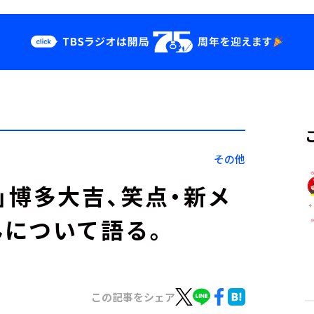
クス
イベント・グッ
ズ
st
YouTube
せ
会社情報
その他
」博多大吉、笑点・新メ
んについて語る。
この記事をシェア