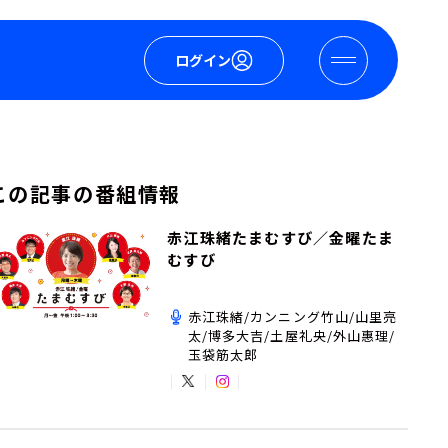
ログイン
この記事の番組情報
赤江珠緒たまむすび／金曜たま
むすび
赤江珠緒/カンニング竹山/山里亮
太/博多大吉/土屋礼央/外山惠理/
玉袋筋太郎