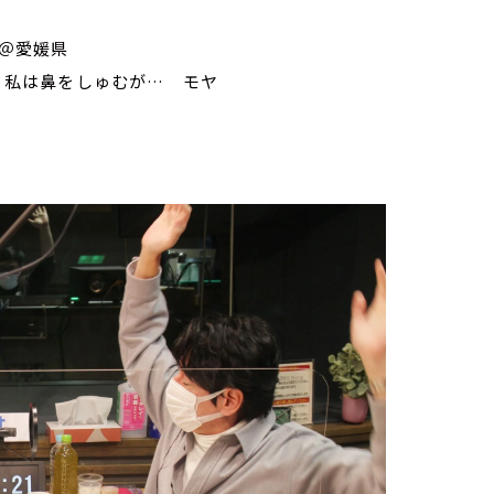
＠愛媛県
 私は鼻をしゅむが… モヤ