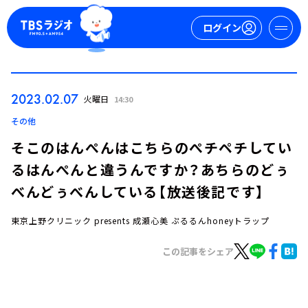
ログイン
マイページ
2023.02.07
火曜日
14:30
新規会員登録
ログイン
その他
そこのはんぺんはこちらのぺチペチしてい
るはんぺんと違うんですか？あちらのどぅ
べんどぅべんしている【放送後記です】
東京上野クリニック presents 成瀬心美 ぷるるんhoneyトラップ
今日の番組表
この記事をシェア
週間番組表
トピックス
TBS Podcast