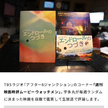
お知らせ
イベント・グッズ
YouTube
会社情報
TBSラジオ『アフター6ジャンクション』のコーナー
「週刊
映画時評ムービーウォッチメン」
。宇多丸が毎週ランダム
に決まった映画を自腹で鑑賞して生放送で評論します。