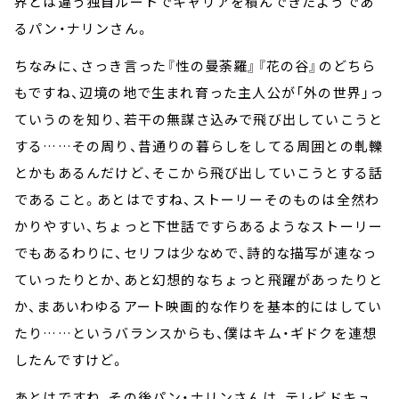
界とは違う独自ルートでキャリアを積んできたようであ
るパン・ナリンさん。
ちなみに、さっき言った『性の曼荼羅』『花の谷』のどちら
もですね、辺境の地で生まれ育った主人公が「外の世界」っ
ていうのを知り、若干の無謀さ込みで飛び出していこうと
する……その周り、昔通りの暮らしをしてる周囲との軋轢
とかもあるんだけど、そこから飛び出していこうとする話
であること。あとはですね、ストーリーそのものは全然わ
かりやすい、ちょっと下世話ですらあるようなストーリー
でもあるわりに、セリフは少なめで、詩的な描写が連なっ
ていったりとか、あと幻想的なちょっと飛躍があったりと
か、まあいわゆるアート映画的な作りを基本的にはしてい
たり……というバランスからも、僕はキム・ギドクを連想
したんですけど。
あとはですね、その後パン・ナリンさんは、テレビドキュ