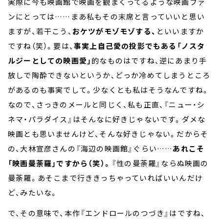
実際に今も映画館で映画を観まくってるような映画ファ
ンにとっては……まあ私もその末席と言っていいと思い
ますが、若干こう、
おケツがモゾモゾする、
といいますか
ですね（笑）。要は、
事実上自己愛の投影でもある「ノスタ
ルジーとしての映画愛」
的なものはですね、逆にあまり手
放しで陶酔できないというか、どっか冷めてしまうところ
があるのも事実でして。少なくとも私はそうなんですね。
なので、さっきのメールと同じく、私も正直、『ニュー・シ
ネマ・パラダイス』はそんなに好きじゃないです。ダメな
映画とも思いませんけど、そんな好きじゃない。だからそ
の、大林宣彦さんの『海辺の映画館』ぐらい……
あれこそ
「映画曼荼羅」ですから（笑）。
『性の曼荼羅』ならぬ映画の
曼荼羅。あそこまで行ききっちゃっていればいいんだけ
ど、みたいな。
で、その意味で、本作『エンドロールのつづき』はですね、