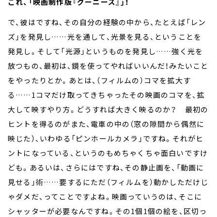
これ、「映画制作版『グーニーズ』」！
で、彼はですね、その自分の経験の中から、たとえば「レン
ズ」を発見し……光を通して、光景を見る、ということを
発見し。そして「光源」というものを発見し……強く光を
放つもの、最初は、鏡を使ってやればいいんだ！みたいこと
をやったりとか。あとは、（フィルムの）コマを拡大す
る……1コマだけ取ってきちゃったその映画のコマを、拡
大して映すやり方。どうすれば大きく映るのか？ 最初の
ヒントを得るのがまた、電車の中の（窓の隙間から偶然に
映じた）、いわゆる「ピンホールカメラ」ですね。それがヒ
ントになっている、というのもめちゃくちゃ面白いですけ
ども。あるいは、さらにはですね、その静止画を、「動画に
見せる」術……要するにただ（フィルムを）動かしただけじ
ゃダメだ、ってことですよね。映画っていうのは、そこに
シャッターが必要なんですね。その1個1個の絵を、区切っ