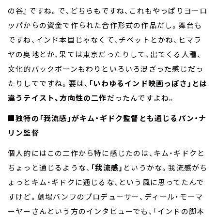
の谷』ですね。で、どちらもですね、これもやっぱりヨーロ
ッパからの資金で作られた合作形式の作品だし。舞台も
ですね、インド本国じゃなくて、チベットとかね、ヒマラ
ヤの奥地とか、果ては東京だったりして、出てくる人種、
文化的バックボーンもわりといろいろ混ざった感じだっ
たりしてですね。要は、
「いわゆるインド映画っぽさ」とは
違うテイスト、方向性の二作
だったんですよね。
■独特の「我流感」がキム・ギドク監督とも通じるパン・ナ
リン監督
個人的にはこの二作から特に感じたのは、キム・ギドクと
ちょっと通じるような、
「我流感」
というかな。我流感がち
ょっとキム・ギドクに通じるな、という風に思ってたんで
すけど。劇場パンフのプロデューサー、ディール・モーマ
ーヤーさんという方のインタビューでも、「インドの脚本