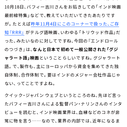
10月18日、バフィー吉川さんをお招きしての「インド映画
最前線特集」などで、教えていただいてきたあたりです
が。たとえば
昨年11月4日にこのコーナーで扱った、ご存
知『RRR』
がテルグ語映画、いわゆる「トリウッド作品」だ
った、みたいなのに対してですね、今回の『エンドロール
のつづき』は、
なんと日本で初めて一般公開された「グジ
ャラート語」映画
ということらしいですね。グジャラート
語。で、製作も、主にヨーロッパから資金を集めてきた独
自体制、合作体制で。要はインドのメジャー会社作品じゃ
ない、ってことですよね。
クイック・ジャパン ウェブというところのね、先ほど言っ
たバフィー吉川さんによる監督パン・ナリンさんのインタ
ビューを読むと、インド映画業界は、血縁などのコネが非
常に物を言う……なので、業界の内部では、近年になるま