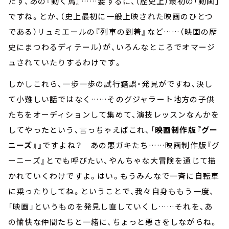
たす、あの『動く馬』……要するに、（歴史上）最初の「動画」
ですね。とか、（史上最初に一般上映された映画のひとつ
である）リュミエールの『列車の到着』など……（映画の歴
史にまつわるディテール）が、いろんなところでオマージ
ュされていたりするわけです。
しかしこれら、一歩一歩の試行錯誤・発見がですね、決し
て小難しい話ではなく……そのグジャラート地方の子供
たちをオーディションして集めて、演技レッスンなんかを
してやったという、言っちゃえばこれ、
「映画制作版『グー
ニーズ』」
ですよね？ あの悪ガキたち……映画制作版『グ
ーニーズ』とでも呼びたい、やんちゃな大冒険を通じて描
かれていくわけですよ。はい。もうみんなで一斉に自転車
に乗ったりしてね。ということで、我々自身ももう一度、
「映画」というものを発見し直していくし……それを、あ
の愉快な仲間たちと一緒に、ちょっと悪さをしながらね。