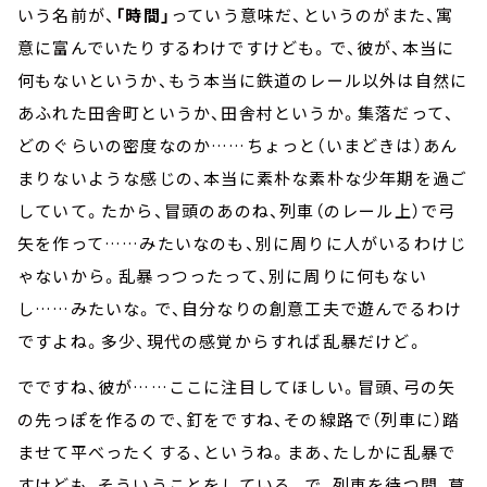
いう名前が、
「時間」
っていう意味だ、というのがまた、寓
意に富んでいたりするわけですけども。で、彼が、本当に
何もないというか、もう本当に鉄道のレール以外は自然に
あふれた田舎町というか、田舎村というか。集落だって、
どのぐらいの密度なのか……ちょっと（いまどきは）あん
まりないような感じの、本当に素朴な素朴な少年期を過ご
していて。たから、冒頭のあのね、列車（のレール上）で弓
矢を作って……みたいなのも、別に周りに人がいるわけじ
ゃないから。乱暴っつったって、別に周りに何もない
し……みたいな。で、自分なりの創意工夫で遊んでるわけ
ですよね。多少、現代の感覚からすれば乱暴だけど。
でですね、彼が……ここに注目してほしい。冒頭、弓の矢
の先っぽを作るので、釘をですね、その線路で（列車に）踏
ませて平べったくする、というね。まあ、たしかに乱暴で
すけども、そういうことをしている。で、列車を待つ間、草