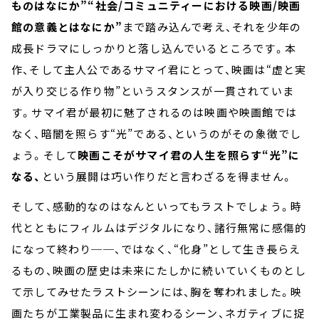
ものはなにか”“社会/コミュニティーにおける映画/映画
館の意義とはなにか”
まで踏み込んで考え、それを少年の
成長ドラマにしっかりと落し込んでいるところです。本
作、そして主人公であるサマイ君にとって、映画は“虚と実
が入り交じる作り物”というスタンスが一貫されていま
す。サマイ君が最初に魅了されるのは映画や映画館では
なく、暗闇を照らす“光”である、というのがその象徴でし
ょう。そして
映画こそがサマイ君の人生を照らす“光”に
なる、
という展開は巧い作りだと言わざるを得ません。
そして、感動的なのはなんといってもラストでしょう。時
代とともにフィルムはデジタルになり、諸行無常に感傷的
になって終わり──、ではなく、“化身”として生き長らえ
るもの、映画の歴史は未来にたしかに続いていくものとし
て示してみせたラストシーンには、胸を奪われました。映
画たちが工業製品に生まれ変わるシーン、ネガティブに捉