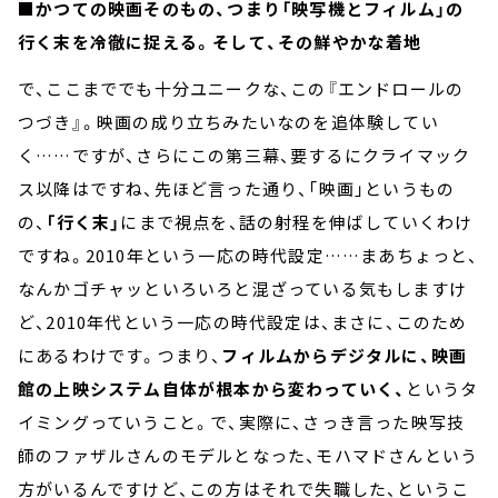
■かつての映画そのもの、つまり「映写機とフィルム」の
行く末を冷徹に捉える。そして、その鮮やかな着地
で、ここまででも十分ユニークな、この『エンドロールの
つづき』。映画の成り立ちみたいなのを追体験してい
く……ですが、さらにこの第三幕、要するにクライマック
ス以降はですね、先ほど言った通り、「映画」というもの
の、
「行く末」
にまで視点を、話の射程を伸ばしていくわけ
ですね。2010年という一応の時代設定……まあちょっと、
なんかゴチャッといろいろと混ざっている気もしますけ
ど、2010年代という一応の時代設定は、まさに、このため
にあるわけです。つまり、
フィルムからデジタルに、映画
館の上映システム自体が根本から変わっていく、
というタ
イミングっていうこと。で、実際に、さっき言った映写技
師のファザルさんのモデルとなった、モハマドさんという
方がいるんですけど、この方はそれで失職した、というこ