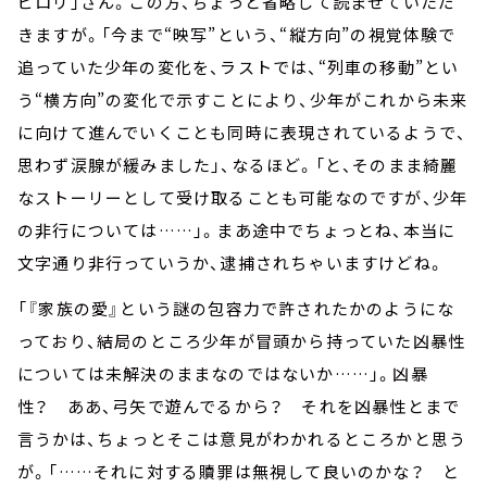
ピロリ」さん。この方、ちょっと省略して読ませていただ
きますが。「今まで“映写”という、“縦方向”の視覚体験で
追っていた少年の変化を、ラストでは、“列車の移動”とい
う“横方向”の変化で示すことにより、少年がこれから未来
に向けて進んでいくことも同時に表現されているようで、
思わず涙腺が緩みました」、なるほど。「と、そのまま綺麗
なストーリーとして受け取ることも可能なのですが、少年
の非行については……」。まあ途中でちょっとね、本当に
文字通り非行っていうか、逮捕されちゃいますけどね。
「『家族の愛』という謎の包容力で許されたかのようにな
っており、結局のところ少年が冒頭から持っていた凶暴性
については未解決のままなのではないか……」。凶暴
性？ ああ、弓矢で遊んでるから？ それを凶暴性とまで
言うかは、ちょっとそこは意見がわかれるところかと思う
が。「……それに対する贖罪は無視して良いのかな？ と