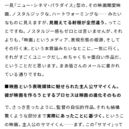
一見『ニュー・シネマ・パラダイス』型の、その映画館愛映
画、ノスタルジックな、ハートウォーミングな……みたい
なものに見えますが、
見据えてる射程が全然違う、
ってこ
とですね。ノスタルジー感もゼロとは言いませんが、それ
よりも、「映画」というメディア、表現形態の根源、そして
その行く末、という本質論みたいなとこに、一気に行く。
それがすごくユニークだし、めちゃくちゃ面白い作品だ、
ということだと思います。まあ皆さんのメールに書かれ
ている通りですね。
■映画という表現媒体に魅せられた主人公サマイくん。
彼が映画を作ろうとするプロセスは映画の進化そのもの
で、さっき言ったように、監督の自伝的作品、それも結構
驚くような部分まで
実際にあったことに基づく、
というこ
の映画。主人公のサマイくん……まず、この「サマイ」って