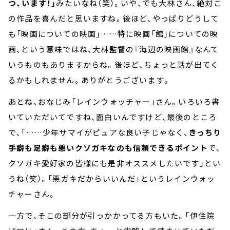
つ、います！」
みたいなね（笑）。いや、でも大林さん、絶対こ
の作品を喜んだと思いますね。後ほど、やっぱりどうして
も「映画についての映画」……特に映画「館」についての映
画、という意味ではね、大林監督の『海辺の映画館』なんて
いうものもありますからね。後ほど、ちょっと話が出てく
るかもしれません。ありがとうございます。
あとね、おなじみ「レインウォッチャー」さん。いろいろ書
いていただいてですね、面白いんですけど、最後のところ
で、「……少年サマイがピュアな良い子じゃなく、
きっちり
手癖も足癖も悪いクソガキなのも信頼できるポイント
で、
クソガキ愛好家の皆様にも是非オススメしたいです」とい
うね（笑）。「悪ガキだからいいんだ」というレインウォッ
チャーさん。
一方で、そこの部分が引っかかってる方もいた。「伊住院