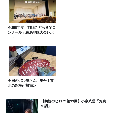
令和8年度「TBSこども音楽コ
ンクール」練馬地区大会レポ
ート
全国の◯◯舘さん、集合！東
北の舘様が勢揃い！
【朗読のヒロバ 第93回】小泉八雲「お貞
の話」