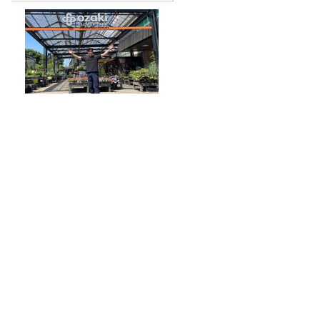
夏こそ始めどきの観葉植物！
オザキフラワーパークが凄す
ぎた！
発見がいっぱい！南極も、埋蔵金
も…！？
パラコードやアウトドアコードを使った
手芸に挑戦！デジタルデトックスにも！
【後編】宇多丸『スーパーガール』を語