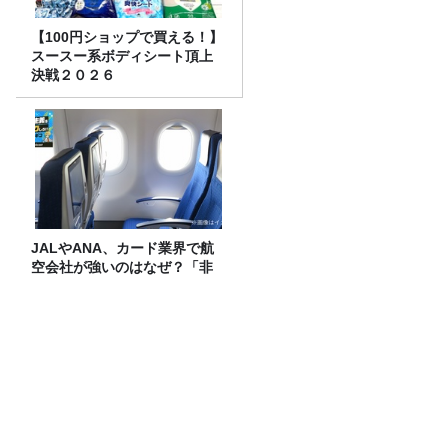
【100円ショップで買える！】
スースー系ボディシート頂上
決戦２０２６
JALやANA、カード業界で航
空会社が強いのはなぜ？「非
日常の体験」が決済を動かす
理由
水谷豊さん（1）～
「CITY CHILL CLUB」7月29日（水）の