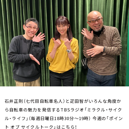
お知らせ
イベント・グッズ
YouTube
会社情報
石井正則（七代目自転車名人）と疋田智がいろんな角度か
ら自転車の魅力を発信するTBSラジオ「ミラクル・サイク
ル・ライフ」（毎週日曜日18時30分～19時） 今週の「ポイン
ト オブ サイクルトーク」はこちら！