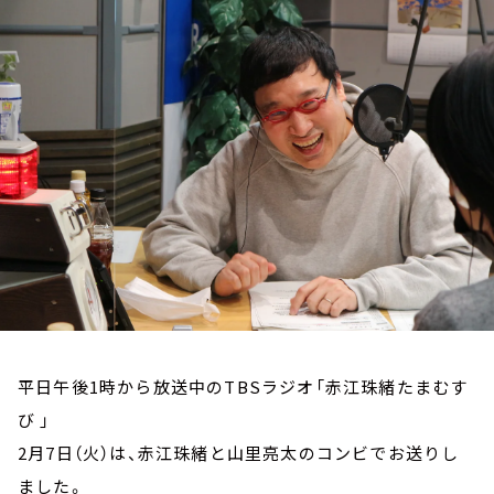
お知らせ
イベント・グッズ
YouTube
会社情報
平日午後1時から放送中のTBSラジオ「赤江珠緒たまむす
び 」
2月7日（火）は、赤江珠緒と山里亮太のコンビでお送りし
ました。