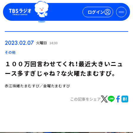
ログイン
マイページ
2023.02.07
火曜日
14:30
新規会員登録
ログイン
その他
１００万回言わせてくれ！最近大きいニュ
ース多すぎじゃね？な火曜たまむすび。
赤江珠緒たまむすび／金曜たまむすび
この記事をシェア
今日の番組表
週間番組表
トピックス
TBS Podcast