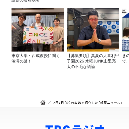
話題の唐船峡も
東京大学・西成教授に聞く、
【募集要項】真夏の大喜利甲
き
渋滞の謎！
子園2026 水曜JUNK山里亮
で
太の不毛な議論
2日7日（火）の放送で紹介した「都民ニュース」