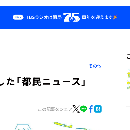
クス
イベント・グッ
ズ
st
YouTube
せ
会社情報
その他
した「都民ニュース」
この記事をシェア