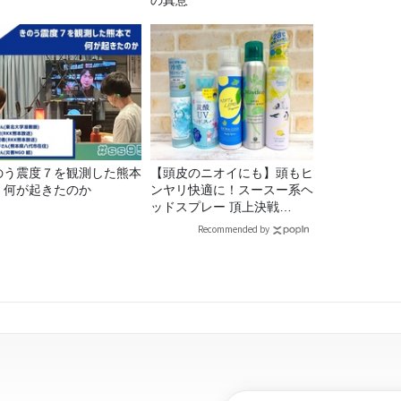
の真意
のう震度７を観測した熊本
【頭皮のニオイにも】頭もヒ
、何が起きたのか
ンヤリ快適に！スースー系ヘ
ッドスプレー 頂上決戦
2026！
Recommended by