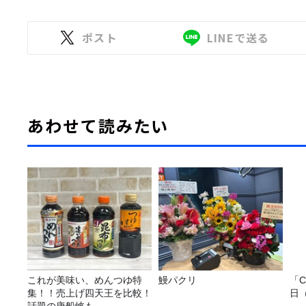
ポスト
LINEで送る
あわせて読みたい
これが美味い、めんつゆ特
鰻パクリ
「C
集！！売上げ四天王を比較！
日