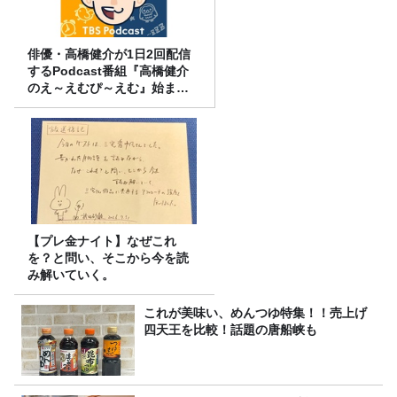
俳優・高橋健介が1日2回配信
するPodcast番組『高橋健介
のえ～えむぴ～えむ』始まり
ます
【プレ金ナイト】なぜこれ
を？と問い、そこから今を読
み解いていく。
これが美味い、めんつゆ特集！！売上げ
四天王を比較！話題の唐船峡も