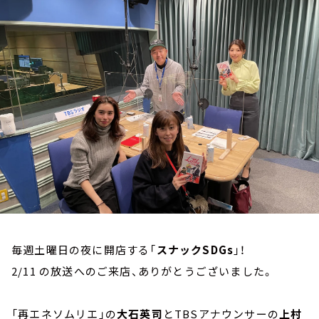
お知らせ
イベント・グッズ
YouTube
会社情報
毎週土曜日の夜に開店する「
スナックSDGs
」！
2/11 の放送へのご来店、ありがとうございました。
「再エネソムリエ」の
大石英司
とTBSアナウンサーの
上村