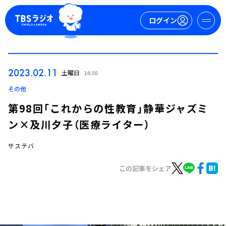
ログイン
マイページ
2023.02.11
土曜日
14:30
新規会員登録
ログイン
その他
第98回「これからの性教育」静華ジャズミ
ン×及川夕子（医療ライター）
サステバ
この記事をシェア
今日の番組表
週間番組表
トピックス
TBS Podcast