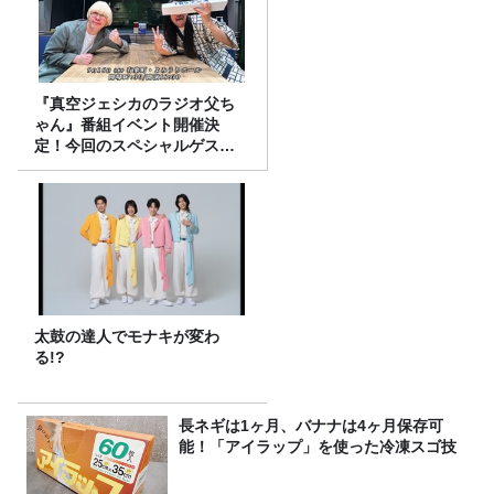
『真空ジェシカのラジオ父ち
ゃん』番組イベント開催決
定！今回のスペシャルゲスト
は、タカアンドトシ！
太鼓の達人でモナキが変わ
る!?
長ネギは1ヶ月、バナナは4ヶ月保存可
能！「アイラップ」を使った冷凍スゴ技