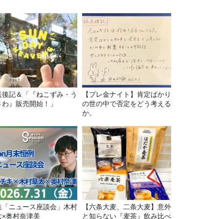
送後記＆「『ねこずみ・う
【プレ金ナイト】肯定ばかり
さわ』販売開始！」
の世の中で否定をどう考える
か。
集「ニュース座談会」木村
【六条大麦、二条大麦】意外
太×奥村奈津美
と知らない『麦茶』飲み比べ