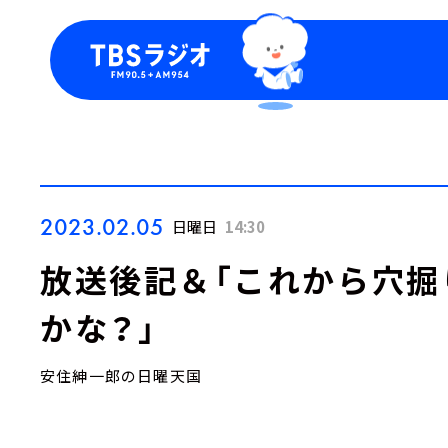
今日の番組表
トピッ
週間番組表
TBS
Podca
お知ら
2023.02.05
日曜日
14:30
放送後記＆「これから穴掘
かな？」
安住紳一郎の日曜天国