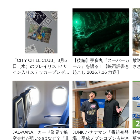
「CITY CHILL CLUB」8月5
【後編】宇多丸『スーパーガ
放
日（水）のプレイリスト/ サ
ール』を語る！【映画評書き
さ
イン入りステッカープレゼン
起こし 2026.7.16 放送】
ト有り
JALやANA、カード業界で航
JUNK バナナマン「番組初登
特
空会社が強いのはなぜ？「非
場！平成ノブシコブシ吉村さ
草