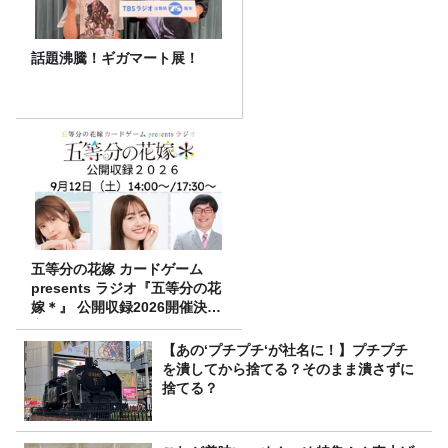
話題沸騰！ギガマート展！
五等分の花嫁 カードゲーム
presents ラジオ『五等分の花
嫁＊』 公開収録2026開催決
定！
【あの‘プチプチ‘が社名に！】プチプチ
を潰してから捨てる？そのまま潰さずに
捨てる？