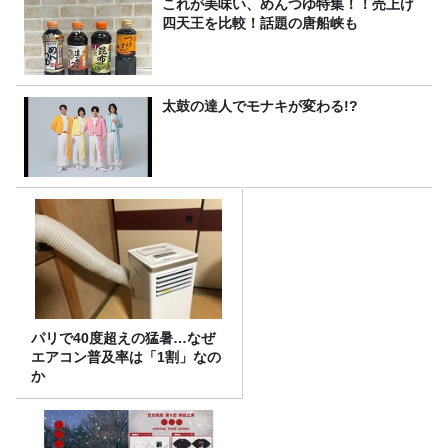
これが美味い、めんつゆ特集！！売上げ
四天王を比較！話題の唐船峡も
太鼓の達人でモナキが変わる!?
パリで40度超えの猛暑…なぜ
エアコン普及率は「1割」なの
か