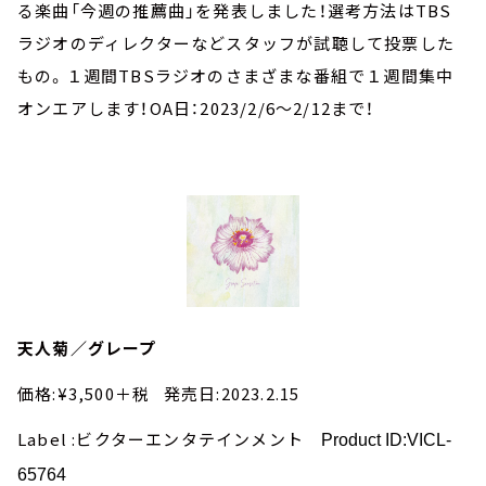
お知らせ
る楽曲「今週の推薦曲」を発表しました！選考方法はTBS
イベント・グッズ
ラジオのディレクターなどスタッフが試聴して投票した
YouTube
もの。１週間TBSラジオのさまざまな番組で１週間集中
会社情報
オンエアします！OA日：2023/2/6～2/12まで！
天人菊／グレープ
価格:¥3,500＋税 発売日:2023.2.15
Label :ビクターエンタテインメント
Product ID:VICL-
65764