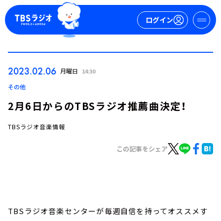
ログイン
マイページ
2023.02.06
月曜日
14:30
新規会員登録
ログイン
その他
2月6日からのTBSラジオ推薦曲決定！
TBSラジオ音楽情報
この記事をシェア
今日の番組表
週間番組表
トピックス
TBSラジオ音楽センターが毎週自信を持ってオススメす
TBS Podcast