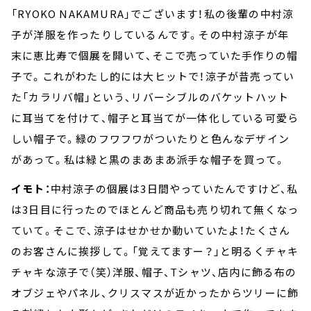
「RYOKO NAKAMURA」でございます！私の後輩の中村涼
子が洋服を作ったりしているんです。その中村涼子が年
末に恵比寿で個展を開いて、そこで売っていた手作りの帽
子で。これがわたし的には大ヒットで！涼子が昔売ってい
た「カラリバ帽」という、リバーシブルのバケットハット
に耳当てを付けて、帽子と耳当てが一体化している可愛ら
しい帽子で。緑のフワフワがついたりと色んなデザイン
があって。私は緑と黒のまあまあ派手な帽子を買って。
イモト：
中村涼子の個展は3日間やっていたんですけど、私
は3日目に行ったのでほとんど商品も売り切れて無くなっ
ていて。そこで、涼子はせかせか動いていたよ！たくさん
のお客さんに挨拶して。「覚えてますー？」と明るくチャキ
チャキな涼子で（笑）洋服、帽子、Tシャツ、店内に飾る布の
オブジェやパネル、クリスマスが近かったからツリーに飾