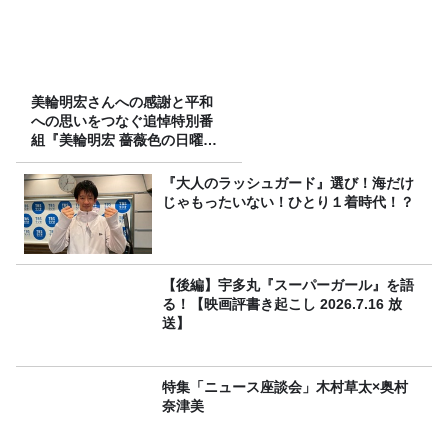
美輪明宏さんへの感謝と平和
への思いをつなぐ追悼特別番
組『美輪明宏 薔薇色の日曜日
～ごきげんよう、ルンルン
～』8/9（日）16時放送
『大人のラッシュガード』選び！海だけ
じゃもったいない！ひとり１着時代！？
【後編】宇多丸『スーパーガール』を語
る！【映画評書き起こし 2026.7.16 放
送】
特集「ニュース座談会」木村草太×奥村
奈津美