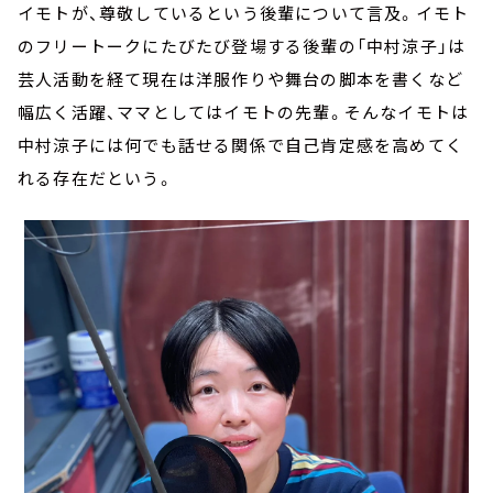
お知らせ
イモトが、尊敬しているという後輩について言及。イモト
イベント・グッズ
のフリートークにたびたび登場する後輩の「中村涼子」は
YouTube
芸人活動を経て現在は洋服作りや舞台の脚本を書くなど
会社情報
幅広く活躍、ママとしてはイモトの先輩。そんなイモトは
中村涼子には何でも話せる関係で自己肯定感を高めてく
れる存在だという。