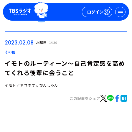
ログイン
マイページ
2023.02.08
水曜日
14:30
新規会員登録
ログイン
その他
イモトのルーティーン～自己肯定感を高め
てくれる後輩に会うこと
イモトアヤコのすっぴんしゃん
この記事をシェア
今日の番組表
週間番組表
トピックス
TBS Podcast