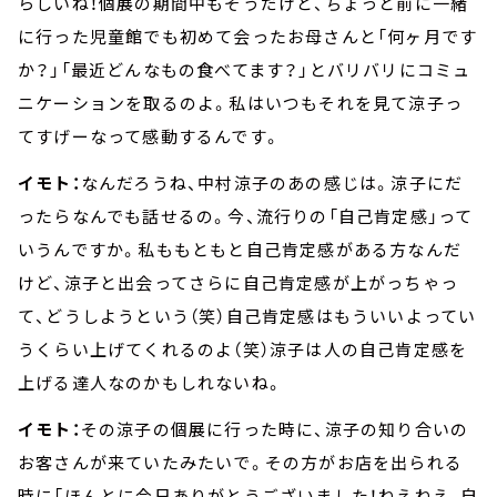
らしいね！個展の期間中もそうだけど、ちょっと前に一緒
に行った児童館でも初めて会ったお母さんと「何ヶ月です
か？」「最近どんなもの食べてます？」とバリバリにコミュ
ニケーションを取るのよ。私はいつもそれを見て涼子っ
てすげーなって感動するんです。
イモト：
なんだろうね、中村涼子のあの感じは。涼子にだ
ったらなんでも話せるの。今、流行りの「自己肯定感」って
いうんですか。私ももともと自己肯定感がある方なんだ
けど、涼子と出会ってさらに自己肯定感が上がっちゃっ
て、どうしようという（笑）自己肯定感はもういいよってい
うくらい上げてくれるのよ（笑）涼子は人の自己肯定感を
上げる達人なのかもしれないね。
イモト：
その涼子の個展に行った時に、涼子の知り合いの
お客さんが来ていたみたいで。その方がお店を出られる
時に「ほんとに今日ありがとうございました！ねえねえ、自