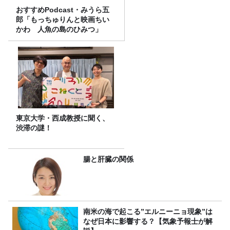
おすすめPodcast・みうら五
郎「もっちゅりんと映画ちい
かわ 人魚の島のひみつ」
東京大学・西成教授に聞く、
渋滞の謎！
腸と肝臓の関係
南米の海で起こる”エルニーニョ現象”は
なぜ日本に影響する？【気象予報士が解