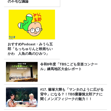
の不毛な議論
おすすめPodcast・みうら五
郎「もっちゅりんと映画ちい
かわ 人魚の島のひみつ」
令和8年度「TBSこども音楽コンクー
ル」練馬地区大会レポート
#17. 篠塚大輝も「マンタのように広がる
背中」になる？！TBS齋藤慎太郎アナに
聞くメンズフィジークの魅力！！