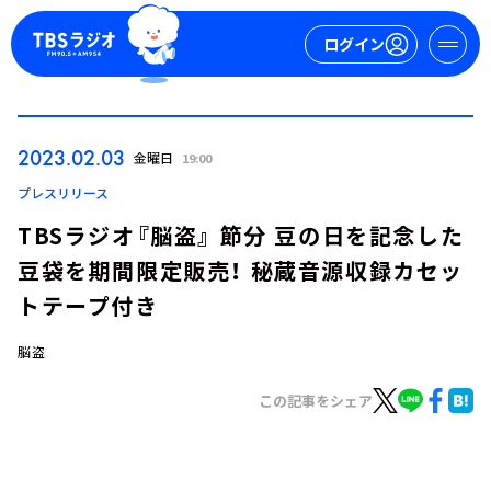
ログイン
マイページ
2023.02.03
金曜日
19:00
新規会員登録
ログイン
プレスリリース
TBSラジオ『脳盗』 節分 豆の日を記念した
豆袋を期間限定販売！ 秘蔵音源収録カセッ
トテープ付き
脳盗
今日の番組表
この記事をシェア
週間番組表
トピックス
TBS Podcast