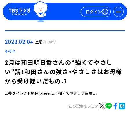
ログイン
マイページ
2023.02.04
土曜日
14:30
新規会員登録
ログイン
その他
2月は和田明日香さんの“強くてやさし
い”話！和田さんの強さ・やさしさはお母様
から受け継いだもの!?
三井ダイレクト損保 presents 『強くてやさしい金曜日』
今日の番組表
この記事をシェア
週間番組表
トピックス
TBS Podcast