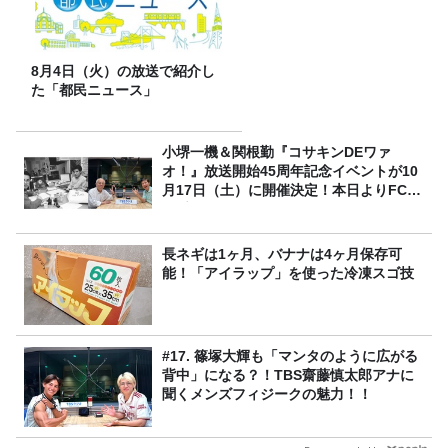
8月4日（火）の放送で紹介し
た「都民ニュース」
小堺一機＆関根勤『コサキンDEワァ
オ！』放送開始45周年記念イベントが10
月17日（土）に開催決定！本日よりFC先
行受付スタート！
長ネギは1ヶ月、バナナは4ヶ月保存可
能！「アイラップ」を使った冷凍スゴ技
#17. 篠塚大輝も「マンタのように広がる
背中」になる？！TBS齋藤慎太郎アナに
聞くメンズフィジークの魅力！！