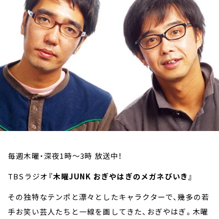
お知らせ
イベント・グッズ
YouTube
会社情報
毎週木曜・深夜1時～3時 放送中！
TBSラジオ
『木曜JUNK おぎやはぎのメガネびいき』
その独特なテンポと漂々としたキャラクターで、幾多の若
手お笑い芸人たちと一線を画してきた、おぎやはぎ。木曜