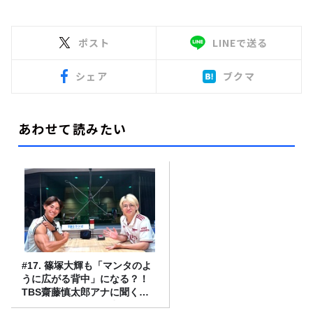
ポスト
LINEで送る
シェア
ブクマ
あわせて読みたい
#17. 篠塚大輝も「マンタのよ
うに広がる背中」になる？！
TBS齋藤慎太郎アナに聞くメ
ンズフィジークの魅力！！